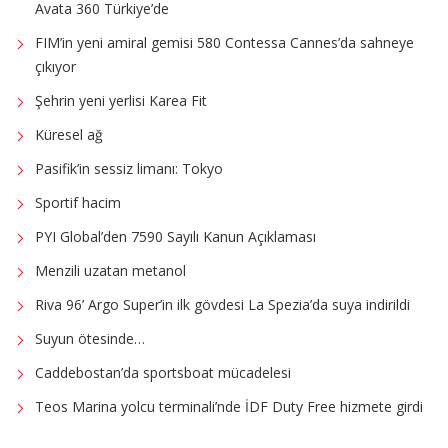
Avata 360 Türkiye’de
FIM’in yeni amiral gemisi 580 Contessa Cannes’da sahneye
çıkıyor
Şehrin yeni yerlisi Karea Fit
Küresel ağ
Pasifik’in sessiz limanı: Tokyo
Sportif hacim
PYI Global’den 7590 Sayılı Kanun Açıklaması
Menzili uzatan metanol
Riva 96’ Argo Super’in ilk gövdesi La Spezia’da suya indirildi
Suyun ötesinde…
Caddebostan’da sportsboat mücadelesi
Teos Marina yolcu terminali’nde İDF Duty Free hizmete girdi