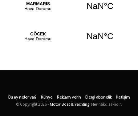
Bu ay neler var?
Künye
Reklam verin
Dergi abonelik
İletişim
© Copyright
2026 -
Motor Boat & Yachting
. Her hakkı saklıdır.