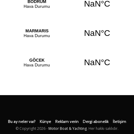
Bu ay neler var?
Künye
Reklam verin
Dergi abonelik
İletişim
© Copyright
2026 -
Motor Boat & Yachting
. Her hakkı saklıdır.