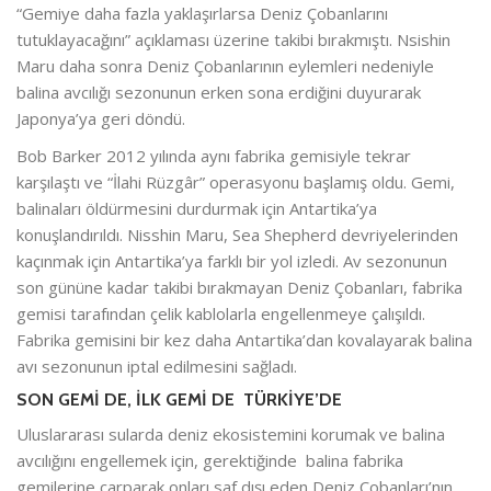
“Gemiye daha fazla yaklaşırlarsa Deniz Çobanlarını
tutuklayacağını” açıklaması üzerine takibi bırakmıştı. Nsishin
Maru daha sonra Deniz Çobanlarının eylemleri nedeniyle
balina avcılığı sezonunun erken sona erdiğini duyurarak
Japonya’ya geri döndü.
Bob Barker 2012 yılında aynı fabrika gemisiyle tekrar
karşılaştı ve “İlahi Rüzgâr” operasyonu başlamış oldu. Gemi,
balinaları öldürmesini durdurmak için Antartika’ya
konuşlandırıldı. Nisshin Maru, Sea Shepherd devriyelerinden
kaçınmak için Antartika’ya farklı bir yol izledi. Av sezonunun
son gününe kadar takibi bırakmayan Deniz Çobanları, fabrika
gemisi tarafından çelik kablolarla engellenmeye çalışıldı.
Fabrika gemisini bir kez daha Antartika’dan kovalayarak balina
avı sezonunun iptal edilmesini sağladı.
SON GEMİ DE, İLK GEMİ DE TÜRKİYE’DE
Uluslararası sularda deniz ekosistemini korumak ve balina
avcılığını engellemek için, gerektiğinde balina fabrika
gemilerine çarparak onları saf dışı eden Deniz Çobanları’nın