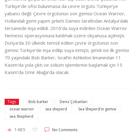
Türkiye’de ofisi bulunmasa da cevre örgütü Türkiye’ye
yabancı değil. Çevre örgütünün son gemisi Ocean Warrior,
Hollandalı gemi yapım şirketi Damen tarafından Antalya’daki
tersanede inşa edildi. 2016’da suya indirilen Ocean Warrior
Nemesis operasyonuna katılmak üzere okyanusa açılmıştı.
Dünya’da 30 ülkede temsil edilen çevre örgütünün son
gemisi Türkiye’de inşa edilip suya inmişti, şimdi ise ilk gemisi
70 yaşındaki Bob Barker, İsrail’in Ashkelon limanından 11
Kasım’da yola çıktı ve söküm işlemlerine başlamak için 15
Kasım’da İzmir Aliağa’da olacak.
Bob barker
Deniz Çobanları
Tags
ocean warrior
sea sheperd
Sea Sheperd'ın gemisi
sea Shepherd
1485
No Comments