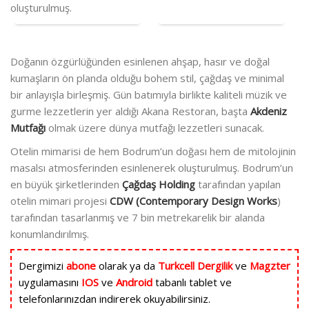
oluşturulmuş.
Doğanın özgürlüğünden esinlenen ahşap, hasır ve doğal
kumaşların ön planda olduğu bohem stil, çağdaş ve minimal
bir anlayışla birleşmiş. Gün batımıyla birlikte kaliteli müzik ve
gurme lezzetlerin yer aldığı Akana Restoran, başta
Akdeniz
Mutfağı
olmak üzere dünya mutfağı lezzetleri sunacak.
Otelin mimarisi de hem Bodrum’un doğası hem de mitolojinin
masalsı atmosferinden esinlenerek oluşturulmuş. Bodrum’un
en büyük şirketlerinden
Çağdaş Holding
tarafından yapılan
otelin mimari projesi
CDW (Contemporary Design Works
)
tarafından tasarlanmış ve 7 bin metrekarelik bir alanda
konumlandırılmış.
Dergimizi
abone
olarak ya da
Turkcell Dergilik
ve
Magzter
uygulamasını
IOS
ve
Android
tabanlı tablet ve
telefonlarınızdan indirerek okuyabilirsiniz.