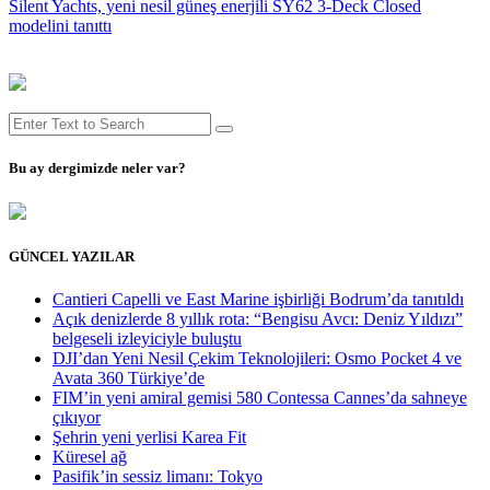
Silent Yachts, yeni nesil güneş enerjili SY62 3-Deck Closed
modelini tanıttı
Bu ay dergimizde neler var?
GÜNCEL YAZILAR
Cantieri Capelli ve East Marine işbirliği Bodrum’da tanıtıldı
Açık denizlerde 8 yıllık rota: “Bengisu Avcı: Deniz Yıldızı”
belgeseli izleyiciyle buluştu
DJI’dan Yeni Nesil Çekim Teknolojileri: Osmo Pocket 4 ve
Avata 360 Türkiye’de
FIM’in yeni amiral gemisi 580 Contessa Cannes’da sahneye
çıkıyor
Şehrin yeni yerlisi Karea Fit
Küresel ağ
Pasifik’in sessiz limanı: Tokyo