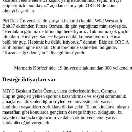
kadrodan elene elene 21 kişilik yarış kadrolarımızı seçtik. En iyi
ekiplerimizle buradayız.” açıklamasını yaptı. ORC B’de ikinci
olmayı başardılar.
Piri Reis Üniversitesi de yarışa iki takımla katıldı. Wild West adlı
Bolt37 ekibinden Firuze Özmen, ilk gün yaptığımız mini söyleşide,
“Her takım gibi biz de birinciliği hedefliyoruz. Takımımız çok güçlü
bir takım. Hırslıyız. Sadece başarı odaklı konuşmuyorum. Hırsa
bağlı bir güç. Hepimiz bu ödülü istiyoruz.” demişti. Ekipleri ORC A
sınıfı birinciliğine uzandı. Ödül töreninde sahneden indiğinde,
“Kazanacağız demiştim” diye gülümsüyordu.
Marmaris Körfezi’nde, 19 üniversite takımından 300 yelkenci rü
Desteğe ihtiyaçları var
MIYC Başkanı Zafer Öznur, yarışı değerlendirirken, Campus
Cup’ın gençleri yelken sporuna kazandırmak ve sosyal sorumluluk
amaçlarıyla düzenlendiğini söyledi ve üniversitelerin yarışa
katılırken yaşadıkları zorluklara dikkat çekti. Tekne kiralama, ulaşım
masrafları gibi konularda gençlerin desteğe ihtiyacı olduğunu, bu
sayede daha fazla öğrencinin ve daha çok üniversitenin yarışa
katılabileceğini vurguladı.