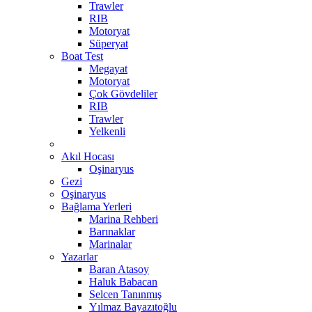
Trawler
RIB
Motoryat
Süperyat
Boat Test
Megayat
Motoryat
Çok Gövdeliler
RIB
Trawler
Yelkenli
Akıl Hocası
Oşinaryus
Gezi
Oşinaryus
Bağlama Yerleri
Marina Rehberi
Barınaklar
Marinalar
Yazarlar
Baran Atasoy
Haluk Babacan
Selcen Tanınmış
Yılmaz Bayazıtoğlu