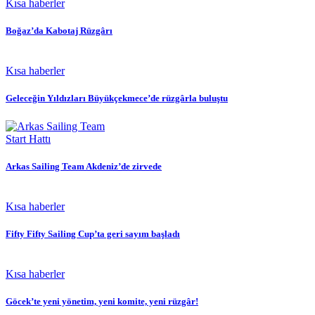
Kısa haberler
Boğaz’da Kabotaj Rüzgârı
Kısa haberler
Geleceğin Yıldızları Büyükçekmece’de rüzgârla buluştu
Start Hattı
Arkas Sailing Team Akdeniz’de zirvede
Kısa haberler
Fifty Fifty Sailing Cup’ta geri sayım başladı
Kısa haberler
Göcek’te yeni yönetim, yeni komite, yeni rüzgâr!