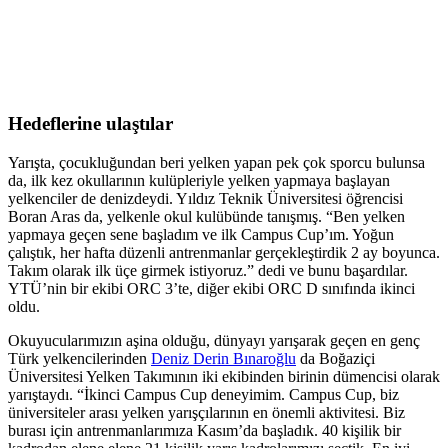
Hedeflerine ulaştılar
Yarışta, çocukluğundan beri yelken yapan pek çok sporcu bulunsa
da, ilk kez okullarının kulüpleriyle yelken yapmaya başlayan
yelkenciler de denizdeydi. Yıldız Teknik Üniversitesi öğrencisi
Boran Aras da, yelkenle okul kulübünde tanışmış. “Ben yelken
yapmaya geçen sene başladım ve ilk Campus Cup’ım. Yoğun
çalıştık, her hafta düzenli antrenmanlar gerçekleştirdik 2 ay boyunca.
Takım olarak ilk üçe girmek istiyoruz.” dedi ve bunu başardılar.
YTÜ’nin bir ekibi ORC 3’te, diğer ekibi ORC D sınıfında ikinci
oldu.
Okuyucularımızın aşina olduğu, dünyayı yarışarak geçen en genç
Türk yelkencilerinden
Deniz Derin Bınaroğlu
da Boğaziçi
Üniversitesi Yelken Takımının iki ekibinden birinin dümencisi olarak
yarıştaydı. “İkinci Campus Cup deneyimim. Campus Cup, biz
üniversiteler arası yelken yarışçılarının en önemli aktivitesi. Biz
burası için antrenmanlarımıza Kasım’da başladık. 40 kişilik bir