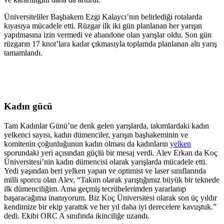
Üniversiteliler Başhakem Ezgi Kalaycı’nın belirlediği rotalarda
kıyasıya mücadele etti. Rüzgar ilk iki gün planlanan her yarışın
yapılmasına izin vermedi ve abandone olan yarışlar oldu. Son gün
rüzgarın 17 knot’lara kadar çıkmasıyla toplamda planlanan altı yarış
tamamlandı.
Kadın gücü
Tam Kadınlar Günü’ne denk gelen yarışlarda, takımlardaki kadın
yelkenci sayısı, kadın dümenciler, yarışın başhakeminin ve
komitenin çoğunluğunun kadın olması da kadınların
yelken
sporundaki yeri açısından güçlü bir mesaj verdi. Alev Erkan da Koç
Üniversitesi’nin kadın dümencisi olarak yarışlarda mücadele etti.
Yedi yaşından beri yelken yapan ve optimist ve laser sınıflarında
milli sporcu olan Alev, “Takım olarak yarıştığımız büyük bir teknede
ilk dümenciliğim. Ama geçmiş tecrübelerimden yararlanıp
başaracağıma inanıyorum. Biz Koç Üniversitesi olarak son üç yıldır
kendimize bir ekip yarattık ve her yıl daha iyi derecelere kavuştuk.”
dedi. Ekibi ORC A sınıfında ikinciliğe uzandı.