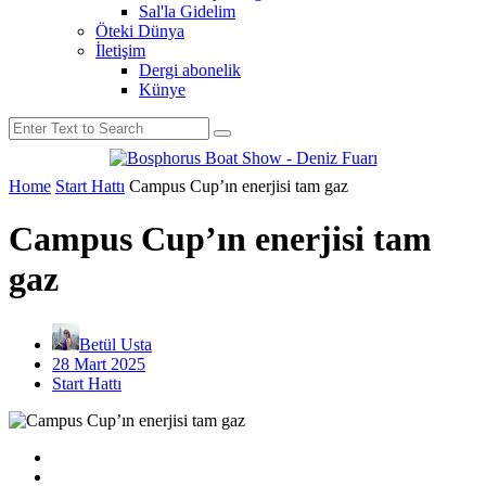
Sal'la Gidelim
Öteki Dünya
İletişim
Dergi abonelik
Künye
Home
Start Hattı
Campus Cup’ın enerjisi tam gaz
Campus Cup’ın enerjisi tam
gaz
Betül Usta
28 Mart 2025
Start Hattı