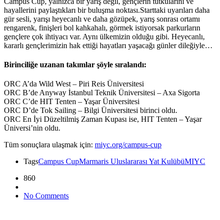
Campus Cup, yalnızca bir yarış değil, gençlerin tutkularını ve
hayallerini paylaştıkları bir buluşma noktası.Starttaki uyarıları daha
gür sesli, yarışı heyecanlı ve daha gözüpek, yarış sonrası ortamı
rengarenk, finişleri bol kahkahalı, görmek istiyorsak parkurların
gençlere çok ihtiyacı var. Aynı ülkemizin olduğu gibi. Heyecanlı,
kararlı gençlerimizin hak ettiği hayatları yaşacağı günler dileğiyle…
Birinciliğe uzanan takımlar şöyle sıralandı:
ORC A’da Wild West – Piri Reis Üniversitesi
ORC B’de Anyway İstanbul Teknik Üniversitesi – Axa Sigorta
ORC C’de HIT Tenten – Yaşar Üniversitesi
ORC D’de Tok Sailing – Bilgi Üniversitesi birinci oldu.
ORC En İyi Düzeltilmiş Zaman Kupası ise, HIT Tenten – Yaşar
Üniversi’nin oldu.
Tüm sonuçlara ulaşmak için:
miyc.org/campus-cup
Tags
Campus Cup
Marmaris Uluslararası Yat Kulübü
MIYC
860
No Comments