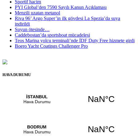
Sportif hacim
PYI Global’den 7590 Sayılı Kanun Açıklaması
Menzili uzatan metanol
Riva 96’ Argo Super’in ilk gövdesi La Spezia’da suya
indirildi
Suyun ötesinde…
Caddebostan’da sportsboat mücadelesi
Teos Marina yolcu terminali’nde İDF Duty Free hizmete girdi
Boero Yacht Coatings Challenger Pro
HAVA DURUMU