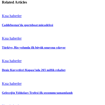
Related Articles
Kısa haberler
Caddebostan’da sportsboat mücadelesi
Kısa haberler
Türkiye, Rio yolunda ilk büyük sınavına çıkıyor
Kısa haberler
Deniz Kuvvetleri Kupası’nda 265 millik rekabet
Kısa haberler
Geleceğin Yıldızları Trofesi ilk sezonunu tamamlandı