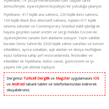
Fişekhane, 19. yüzyıl mimarisinden izler taşıyan tarihi
atmosferiyle, ziyaretçilerini büyüleyici bir yolculuğa çıkarıyor.
Fişekhane, 417 kişilik ana sahnesi, 220 kişilik ikinci sahnesi,
100 kişilik Black Box alternatif sahnesi, toplam 671 kişilik
sinema salonları ve Contemporary İstanbul Vakfı işbirliği ile
hayata geçirilen sanat üretim ve sergi mekânı Cocoon ile
ziyaretçilerine sanatın tüm alanlarını sunuyor. Yazın sahilde
kurulan Deniz Sahne’de 2300 kişilik sahne sanatları ve konser
etkinlikleri, ayrıca sokakları, açık alanları ve dünya mutfağının
eşsiz tatlarına sahip şef restoranlarında, festivaller ve
etkinlikler ile Fişekhane, kültür-sanat, gastronomi ve iyi
yaşamı tek çatı altında topluyor.
Dergimizi
Turkcell Dergilik
ve
Magzter
uygulamasını
IOS
ve
Android
tabanlı tablet ve telefonlarınızdan indirerek
okuyabilirsiniz.