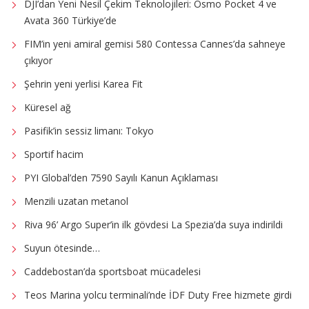
DJI’dan Yeni Nesil Çekim Teknolojileri: Osmo Pocket 4 ve
Avata 360 Türkiye’de
FIM’in yeni amiral gemisi 580 Contessa Cannes’da sahneye
çıkıyor
Şehrin yeni yerlisi Karea Fit
Küresel ağ
Pasifik’in sessiz limanı: Tokyo
Sportif hacim
PYI Global’den 7590 Sayılı Kanun Açıklaması
Menzili uzatan metanol
Riva 96’ Argo Super’in ilk gövdesi La Spezia’da suya indirildi
Suyun ötesinde…
Caddebostan’da sportsboat mücadelesi
Teos Marina yolcu terminali’nde İDF Duty Free hizmete girdi