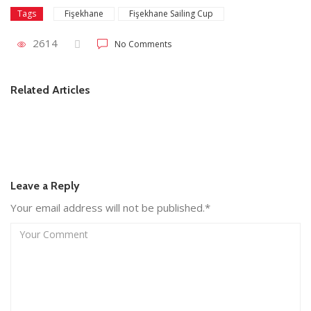
Fişekhane
Fişekhane Sailing Cup
Tags
2614
No Comments
Kısa haberler
Related Articles
Deniz Kuvvetleri Kupası’nda 265 millik rekabet
Leave a Reply
Your email address will not be published.*