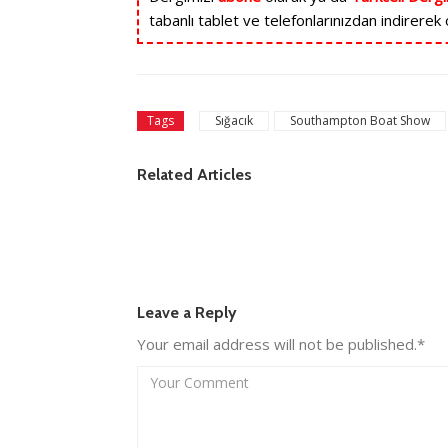
tabanlı tablet ve telefonlarınızdan indirerek o
Sığacık
Southampton Boat Show
Tags
Haber
şbirliği
Açık denizlerde 8 yıllık rota: “Bengisu Avcı:
Related Articles
Deniz Yıldızı” belgeseli izleyiciyle buluştu
Leave a Reply
Your email address will not be published.*