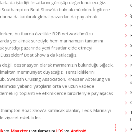
arla da işbirliği fırsatlarını görüşüp değerlendireceğiz.
yi Southampton Boat Show’da bulmak mümkün. İngiltere
arlarına da katılarak global pazardan da pay almak
eflerken, bu fuarda özellikle B2B network’ümüzü
larda yer almak suretiyle hem marinamızın tanıtımını
 yurtdışı pazarında yeni fırsatlar elde etmeyi
 Düsseldorf Boat Show’a da katılacağız.
n değil, destinasyon olarak marinamızın bulunduğu Sığacık,
 olmaktan memnuniyet duyacağız. Temsilciliklerini
Club, Swedish Cruising Association, Kreuzer Abteilung ve
s
tılımcısı yabancı yatçıların orta ve uzun vadede
dernek içi toplantı ve etkinliklerde birbirleriyle paylaşacak
thampton Boat Show’a katılacak olanlar, Teos Marina’yı
 ziyaret edebilirler.
lik
ve
Magzter
uygulamasını
IOS
ve
Android