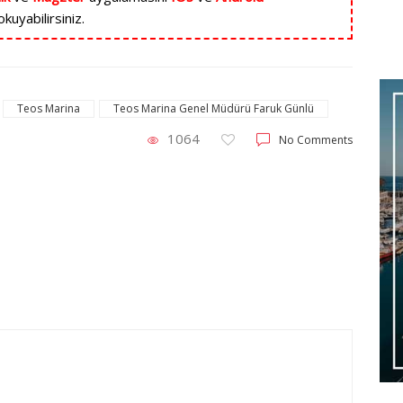
kuyabilirsiniz.
Teos Marina
Teos Marina Genel Müdürü Faruk Günlü
Haber
H
1064
No Comments
DJI’dan Yeni Nesil Çekim Teknolojileri: Osmo
FI
Pocket 4 ve Avata 360 Türkiye’de
Ca