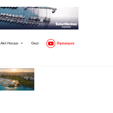
Akıl Hocası
Gezi
Oşinaryus