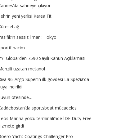
Cannes’da sahneye çıkıyor
Şehrin yeni yerlisi Karea Fit
Küresel ağ
Pasifik’in sessiz limanı: Tokyo
Sportif hacim
PYI Global’den 7590 Sayılı Kanun Açıklaması
Menzili uzatan metanol
Riva 96’ Argo Super’in ilk gövdesi La Spezia’da
uya indirildi
Suyun ötesinde…
Caddebostan’da sportsboat mücadelesi
Teos Marina yolcu terminali’nde İDF Duty Free
hizmete girdi
Boero Yacht Coatings Challenger Pro