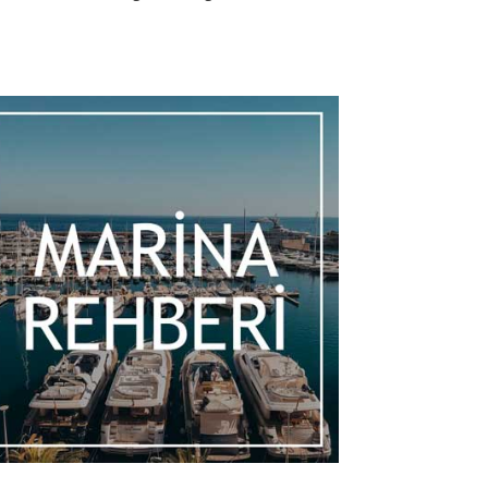
aber
Haber
M’in yeni amiral gemisi 580 Contessa
nnes’da sahneye çıkıyor
Küresel ağ