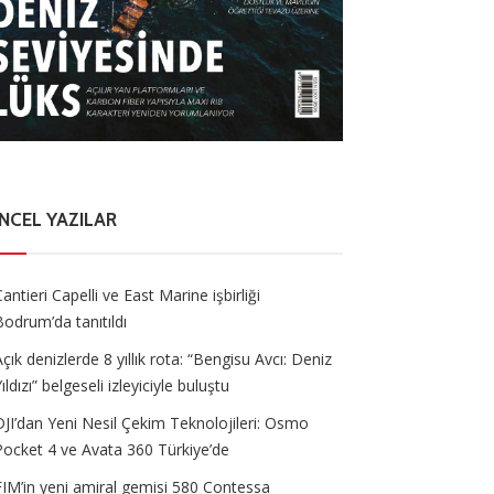
NCEL YAZILAR
Cantieri Capelli ve East Marine işbirliği
Bodrum’da tanıtıldı
Açık denizlerde 8 yıllık rota: “Bengisu Avcı: Deniz
ıldızı” belgeseli izleyiciyle buluştu
DJI’dan Yeni Nesil Çekim Teknolojileri: Osmo
Pocket 4 ve Avata 360 Türkiye’de
FIM’in yeni amiral gemisi 580 Contessa