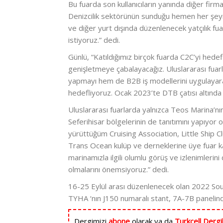
Bu fuarda son kullanıcıların yanında diğer firmal
Denizcilik sektörünün sunduğu hemen her şe
ve diğer yurt dışında düzenlenecek yatçılık fu
istiyoruz.” dedi.
Günlü, “Katıldığımız birçok fuarda C2C’yi hed
genişletmeye çabalayacağız. Uluslararası fuar
yapmayı hem de B2B iş modellerini uygulayarak
hedefliyoruz. Ocak 2023’te DTB çatısı altında
Uluslararası fuarlarda yalnızca Teos Marina’nı
Seferihisar bölgelerinin de tanıtımını yapıyor
yürüttüğüm Cruising Association, Little Ship 
Trans Ocean kulüp ve derneklerine üye fuar ka
marinamızla ilgili olumlu görüş ve izlenimlerini 
olmalarını önemsiyoruz.” dedi.
16-25 Eylül arası düzenlenecek olan 2022 Sou
TYHA ‘nın J150 numaralı stant, 7A-7B panelinde
Dergimizi
abone
olarak ya da
Turkcell Dergi