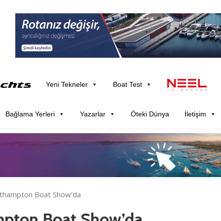
Yeni Tekneler
Boat Test
Bağlama Yerleri
Yazarlar
Öteki Dünya
İletişim
uthampton Boat Show’da
mpton Boat Show’da