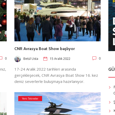
CNR Avrasya Boat Show başlıyor
0
0
Betül Usta
15 Aralık 2022
nız,
17-24 Aralık 2022 tarihleri arasında
GÜ
gerçekleşecek, CNR Avrasya Boat Show 16. kez
deniz severlerle buluşmaya hazırlanıyor.
Yeni Tekneler