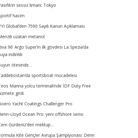
Pasifik’in sessiz limanı: Tokyo
Sportif hacim
PYI Global’den 7590 Sayılı Kanun Açıklaması
Menzili uzatan metanol
Riva 96’ Argo Super’in ilk gövdesi La Spezia’da
uya indirildi
Suyun ötesinde…
Caddebostan’da sportsboat mücadelesi
Teos Marina yolcu terminali’nde İDF Duty Free
hizmete girdi
Boero Yacht Coatings Challenger Pro
Henri-Lloyd Ocean Pro: yeni offshore serisi
Cem Gürdeniz’den mektup…
Formula Kite Gençler Avrupa Şampiyonası: Derin