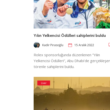
Yılın Yelkencisi Ödülleri sahiplerini buldu
Kadir Pirasoğlu
15 Aralık 2022
Rolex sponsorluğunda düzenlenen “Yılın
Yelkencisi Ödülleri”, Abu Dhabi’de gerçekleşe
törenle sahiplerini buldu.
Livar