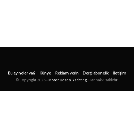
Bu ay neler var?
Künye
Reklam verin
Dergi abonelik
İletişim
© Copyright
2026 -
Motor Boat & Yachting
. Her hakkı saklıdır.