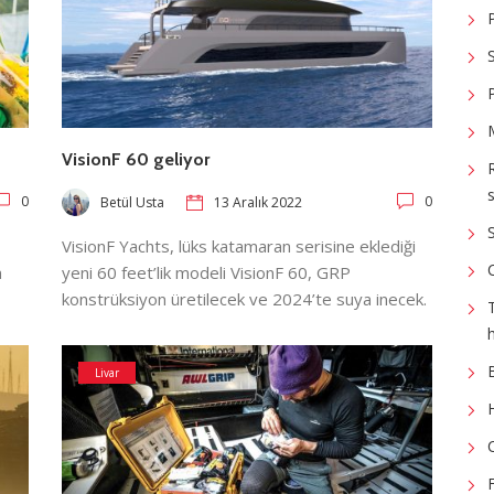
VisionF 60 geliyor
s
0
0
Betül Usta
13 Aralık 2022
VisionF Yachts, lüks katamaran serisine eklediği
n
yeni 60 feet’lik modeli VisionF 60, GRP
konstrüksiyon üretilecek ve 2024’te suya inecek.
Livar