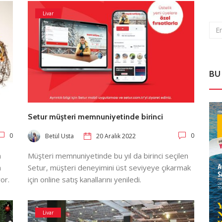
Livar
BU
Setur müşteri memnuniyetinde birinci
0
0
Betül Usta
20 Aralık 2022
n
Müşteri memnuniyetinde bu yıl da birinci seçilen
n
Setur, müşteri deneyimini üst seviyeye çıkarmak
or.
için online satış kanallarını yeniledi.
Livar