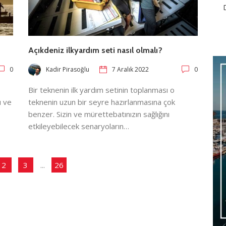
Açıkdeniz ilkyardım seti nasıl olmalı?
0
0
Kadir Pirasoğlu
7 Aralık 2022
Bir teknenin ilk yardım setinin toplanması o
ı ve
teknenin uzun bir seyre hazırlanmasına çok
benzer. Sizin ve mürettebatınızın sağlığını
etkileyebilecek senaryoların…
2
3
...
26