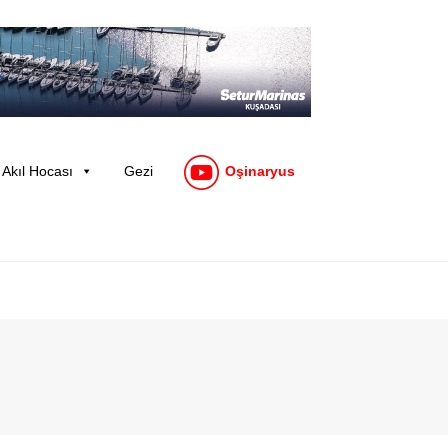
Akıl Hocası
Gezi
Oşinaryus