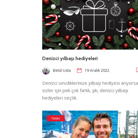
Denizci yılbaşı hediyeleri
Betül Usta
19 Aralık 2022
Denizci sevdiklerinize yılbaşı hediyesi arıyorsa
sizler için pek çok farklı, şık, denizci yılbaşı
hediyeleri seçtik.
Haber