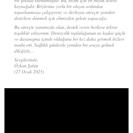
bir şekilde kurtulmuştur. Bu, bizim için en büyük teselli
kaynağıdır. Böylesine zorlu bir olayın ardından
toparlanmaya çalışıyoruz ve ilerleyen süreçte yeniden
denizlere dönmek için elimizden geleni yapacağız.
Bu süreçte yanımızda olan, destek veren herkese tekrar
teşekkür ediyorum. Denizcilik topluluğunun ne kadar güçlü
ve dayanışma içinde olduğunu bir kez daha görmek bizleri
mutlu etti. Sağlıklı günlerde yeniden bir araya gelmek
dileğiyle…
Sevgilerimle,
Özkan Şahin
(27 Ocak 2025)