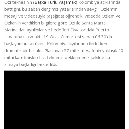
Ozi teknesinin (
Başka Türlü Yaşamak
) Kolombiya açıklarında
battığını, bu sabah dergimiz yazarlarından sevgili Özlem’in
mesajı ve videosuyla (aşağıda) öğrendik. Videoda Özlem ve
Özkan’ın verdikleri bilgilere göre Ozi ile Santa Marta
Marina’dan ayrılldılar ve hedefleri Ekvator’daki Puerto
Limanı’na ulaşmaktı. 19 Ocak Cumartesi sabah 06.30’da
başlayan bu serüven, Kolombiya kıyılarında ilerlerken
dramatik bir hal aldı. Planlanan 57 millik mesafenin yaklaşık 40
milini katetmişlerdi ki, teknenin beklenmedik şekilde su
almaya başladığı fark edildi.