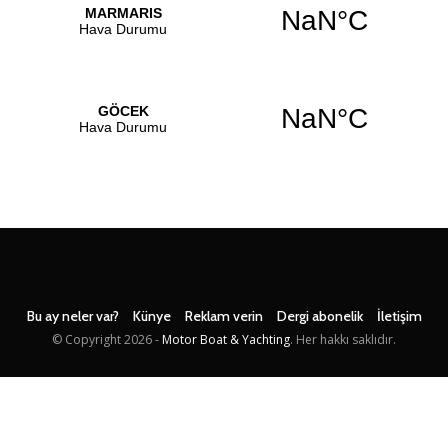
Bu ay neler var?
Künye
Reklam verin
Dergi abonelik
İletişim
© Copyright
2026 -
Motor Boat & Yachting
. Her hakkı saklıdır.