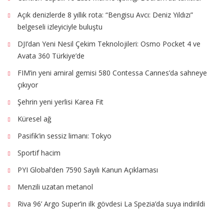
Açık denizlerde 8 yıllık rota: “Bengisu Avcı: Deniz Yıldızı”
belgeseli izleyiciyle buluştu
DJI’dan Yeni Nesil Çekim Teknolojileri: Osmo Pocket 4 ve
Avata 360 Türkiye’de
FIM’in yeni amiral gemisi 580 Contessa Cannes’da sahneye
çıkıyor
Şehrin yeni yerlisi Karea Fit
Küresel ağ
Pasifik’in sessiz limanı: Tokyo
Sportif hacim
PYI Global’den 7590 Sayılı Kanun Açıklaması
Menzili uzatan metanol
Riva 96’ Argo Super’in ilk gövdesi La Spezia’da suya indirildi