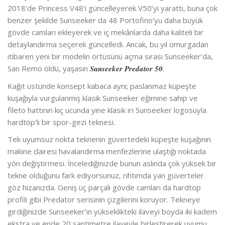
2018’de Princess V48’i güncelleyerek V50’yi yarattı, buna çok
benzer şekilde Sunseeker da 48 Portofino’yu daha büyük
gövde camları ekleyerek ve iç mekânlarda daha kaliteli bir
detaylandırma seçerek güncelledi. Ancak, bu yıl omurgadan
itibaren yeni bir modelin örtüsünü açma sırası Sunseeker’da,
San Remo öldü, yaşasın
Sunseeker Predator 50
.
Kağıt üstünde konsept kabaca aynı; paslanmaz küpeşte
kuşağıyla vurgulanmış klasik Sunseeker eğimine sahip ve
fileto hattının kıç ucunda yine klasik iri Sunseeker logosuyla
hardtop’lı bir spor-gezi teknesi.
Tek uyumsuz nokta teknenin güvertedeki küpeşte kuşağının
makine dairesi havalandırma menfezlerine ulaştığı noktada
yön değiştirmesi. İncelediğinizde bunun aslında çok yüksek bir
tekne olduğunu fark ediyorsunuz, rıhtımda yan güverteler
göz hizanızda. Geniş üç parçalı gövde camları da hardtop
profili gibi Predator serisinin çizgilerini koruyor. Tekneye
girdiğinizde Sunseeker’ın yükseklikteki ilaveyi boyda iki kadem
ekstra ve ende 20 santimetre ilaveyle birleştirerek uyumu