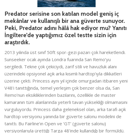
Predator serisine son katılan model geniş iç
mekânlar ve kullanışlı bir ana güverte sunuyor.
Peki, Predator adını hâlâ hak ediyor mu? Yanıtı
İngiltere’de yaptığımız özel testte sizin için
araştırdık.
2013 yılında üst sınıf 50ft spor-gezi pazarı çok hareketlendi.
Sunseeker ocak ayında Londra fuarında San Remo’yu
sergiledi. Tekne çok çekiciydi, zarif stili ve havuzluk alanı
üzerindeki opsiyonel açık arka kısımlı hardtop’ıyla dikkatleri
üzerine çekti. Princess aynı yıl içinde omurgadan itibaren yeni
V48’i tanıttığında, temel yerleşim çok benzer olsa da, San
Remo’nun eksikliklerinden bazılarını, özellikle de master
kamaranın tüm alanlarında yeterli tavan yüksekliği olmamasını
vurguluyordu. Princess daha geleneksel olan, arka tarafı açık
hardtop versiyonu yanında bir güverte salonu modelini de
tanıttı. Bu Fairline’ın Open ve ‘GT’ (güverte salonu)
versiyonlarıyla ürettiği Targa 48’inde kullandığı bir formüldü.