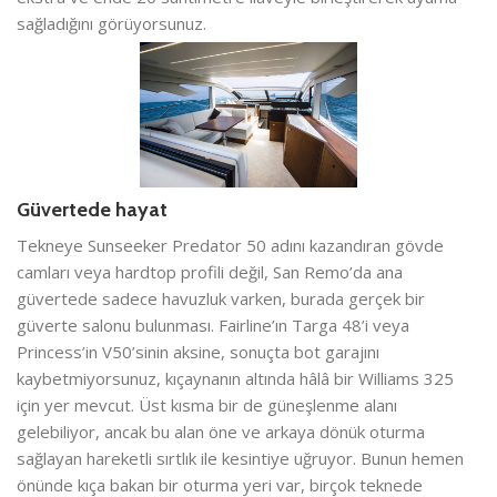
sağladığını görüyorsunuz.
Güvertede hayat
Tekneye Sunseeker Predator 50 adını kazandıran gövde
camları veya hardtop profili değil, San Remo’da ana
güvertede sadece havuzluk varken, burada gerçek bir
güverte salonu bulunması. Fairline’ın Targa 48’i veya
Princess’in V50’sinin aksine, sonuçta bot garajını
kaybetmiyorsunuz, kıçaynanın altında hâlâ bir Williams 325
için yer mevcut. Üst kısma bir de güneşlenme alanı
gelebiliyor, ancak bu alan öne ve arkaya dönük oturma
sağlayan hareketli sırtlık ile kesintiye uğruyor. Bunun hemen
önünde kıça bakan bir oturma yeri var, birçok teknede