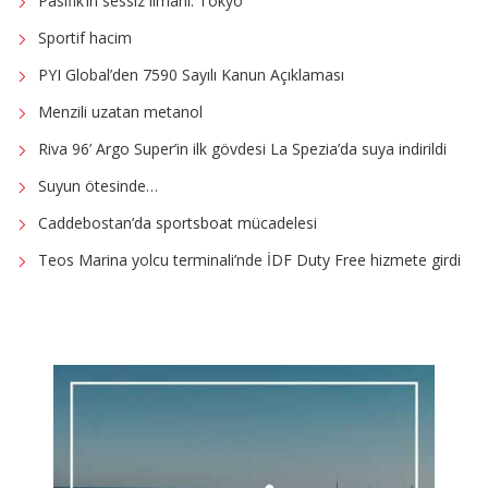
Pasifik’in sessiz limanı: Tokyo
Sportif hacim
PYI Global’den 7590 Sayılı Kanun Açıklaması
Menzili uzatan metanol
Riva 96’ Argo Super’in ilk gövdesi La Spezia’da suya indirildi
Suyun ötesinde…
Caddebostan’da sportsboat mücadelesi
Teos Marina yolcu terminali’nde İDF Duty Free hizmete girdi