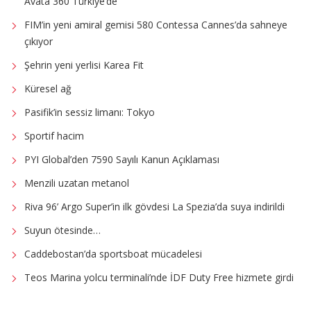
Avata 360 Türkiye’de
FIM’in yeni amiral gemisi 580 Contessa Cannes’da sahneye
çıkıyor
Şehrin yeni yerlisi Karea Fit
Küresel ağ
Pasifik’in sessiz limanı: Tokyo
Sportif hacim
PYI Global’den 7590 Sayılı Kanun Açıklaması
Menzili uzatan metanol
Riva 96’ Argo Super’in ilk gövdesi La Spezia’da suya indirildi
Suyun ötesinde…
Caddebostan’da sportsboat mücadelesi
Teos Marina yolcu terminali’nde İDF Duty Free hizmete girdi