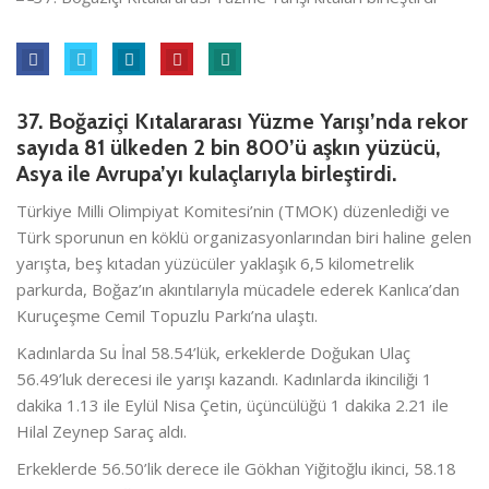
37. Boğaziçi Kıtalararası Yüzme Yarışı’nda rekor
sayıda 81 ülkeden 2 bin 800’ü aşkın yüzücü,
Asya ile Avrupa’yı kulaçlarıyla birleştirdi.
Türkiye Milli Olimpiyat Komitesi’nin (TMOK) düzenlediği ve
Türk sporunun en köklü organizasyonlarından biri haline gelen
yarışta, beş kıtadan yüzücüler yaklaşık 6,5 kilometrelik
parkurda, Boğaz’ın akıntılarıyla mücadele ederek Kanlıca’dan
Kuruçeşme Cemil Topuzlu Parkı’na ulaştı.
Kadınlarda Su İnal 58.54’lük, erkeklerde Doğukan Ulaç
56.49’luk derecesi ile yarışı kazandı. Kadınlarda ikinciliği 1
dakika 1.13 ile Eylül Nisa Çetin, üçüncülüğü 1 dakika 2.21 ile
Hilal Zeynep Saraç aldı.
Erkeklerde 56.50’lik derece ile Gökhan Yiğitoğlu ikinci, 58.18