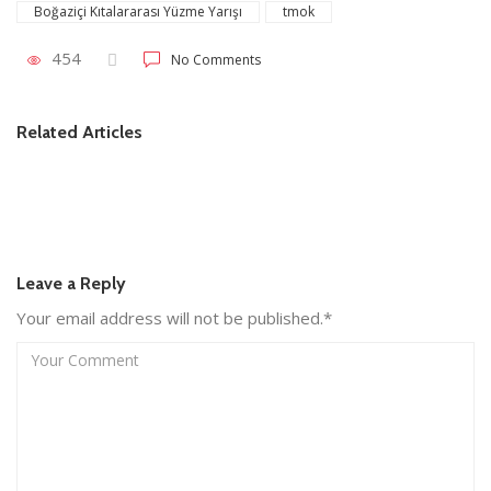
Boğaziçi Kıtalararası Yüzme Yarışı
tmok
454
No Comments
Haber
DJI’dan Yeni Nesil Çekim Teknolojileri: Osmo Pocket 4 ve
Related Articles
Avata 360 Türkiye’de
Leave a Reply
Your email address will not be published.*