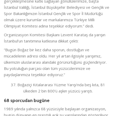
gerçekleşmesine katkı sağlayan gönüllülerimize, başta
İstanbul Valiliği, İstanbul Büyükşehir Belediyesi ve Gençlik ve
Spor Bakanlığımızın İstanbul Gençlik ve Spor İl Müdürlüğü
olmak üzere kurumlar ve markalarımıza Türkiye Milli
Olimpiyat Komitesi adına teşekkür ediyorum.” dedi.
Organizasyon Komitesi Başkanı Levent Karataş da yarışın
İstanbul’un tanıtımına katkısına dikkat çekti:
“Bugün Boğaz bir kez daha sporun, dostluğun ve
mücadelenin adresi oldu. Her yıl artan ilgisiyle yarışımız,
ülkemizin uluslararası alandaki görünürlüğünü güçlendiriyor.
Bu yolculuğun parçası olan tüm yüzücülerimize ve
paydaşlarımıza teşekkür ediyoruz.”
37. Boğaziçi Kıtalararası Yüzme Yarışı’nda beş kıta, 81
ülkeden 2 bin 800’ü aşkın yüzücü yarıştı.
68 sporcudan bugüne
1989 yılında yalnızca 68 yüzücüyle başlayan organizasyon,
bugün dünyanın en prestijli açık su yarışlarından gösteriliyor.