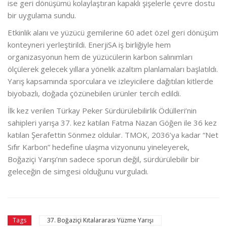
ise geri dönüşümü kolaylaştıran kapaklı şişelerle çevre dostu
bir uygulama sundu.
Etkinlik alanı ve yüzücü gemilerine 60 adet özel geri dönüşüm
konteyneri yerleştirildi. EnerjiSA iş birliğiyle hem
organizasyonun hem de yüzücülerin karbon salınımları
ölçülerek gelecek yıllara yönelik azaltım planlamaları başlatıldı.
Yarış kapsamında sporculara ve izleyicilere dağıtılan kitlerde
biyobazlı, doğada çözünebilen ürünler tercih edildi.
İlk kez verilen Türkay Peker Sürdürülebilirlik Ödülleri’nin
sahipleri yarışa 37. kez katılan Fatma Nazan Göğen ile 36 kez
katılan Şerafettin Sönmez oldular. TMOK, 2036’ya kadar “Net
Sıfır Karbon” hedefine ulaşma vizyonunu yineleyerek,
Boğaziçi Yarışı’nın sadece sporun değil, sürdürülebilir bir
geleceğin de simgesi olduğunu vurguladı.
37. Boğaziçi Kıtalararası Yüzme Yarışı
Tags