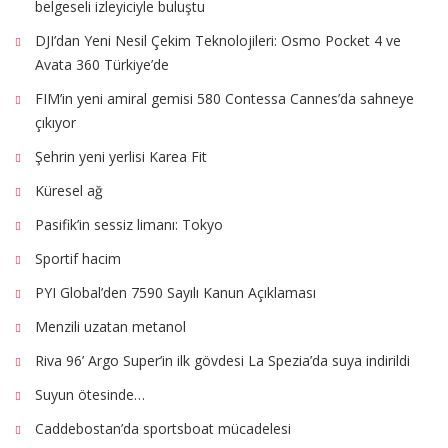
belgeseli izleyiciyle buluştu
DJI’dan Yeni Nesil Çekim Teknolojileri: Osmo Pocket 4 ve
Avata 360 Türkiye’de
FIM’in yeni amiral gemisi 580 Contessa Cannes’da sahneye
çıkıyor
Şehrin yeni yerlisi Karea Fit
Küresel ağ
Pasifik’in sessiz limanı: Tokyo
Sportif hacim
PYI Global’den 7590 Sayılı Kanun Açıklaması
Menzili uzatan metanol
Riva 96’ Argo Super’in ilk gövdesi La Spezia’da suya indirildi
Suyun ötesinde…
Caddebostan’da sportsboat mücadelesi