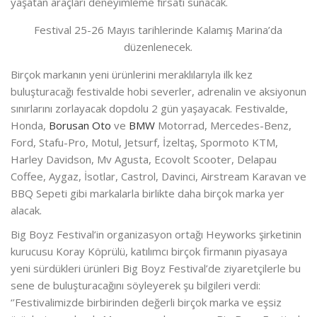
yaşatan araçları deneyimleme fırsatı sunacak.
Festival 25-26 Mayıs tarihlerinde Kalamış Marina’da
düzenlenecek.
Birçok markanın yeni ürünlerini meraklılarıyla ilk kez
buluşturacağı festivalde hobi severler, adrenalin ve aksiyonun
sınırlarını zorlayacak dopdolu 2 gün yaşayacak. Festivalde,
Honda,
Borusan Oto
ve
BMW
Motorrad, Mercedes-Benz,
Ford, Stafu-Pro, Motul, Jetsurf, İzeltaş, Spormoto KTM,
Harley Davidson, Mv Agusta, Ecovolt Scooter, Delapau
Coffee, Aygaz, İsotlar, Castrol, Davinci, Airstream Karavan ve
BBQ Sepeti gibi markalarla birlikte daha birçok marka yer
alacak.
Big Boyz Festival’in organizasyon ortağı Heyworks şirketinin
kurucusu Koray Köprülü, katılımcı birçok firmanın piyasaya
yeni sürdükleri ürünleri Big Boyz Festival’de ziyaretçilerle bu
sene de buluşturacağını söyleyerek şu bilgileri verdi:
‘’Festivalimizde birbirinden değerli birçok marka ve eşsiz