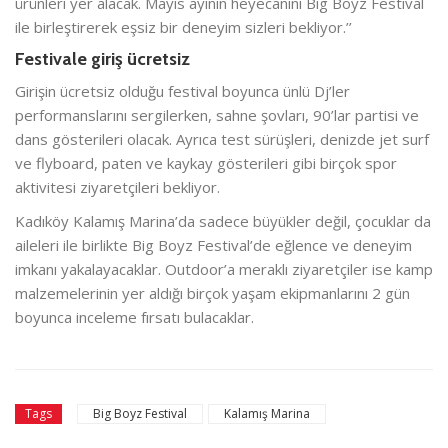
ürünleri yer alacak. Mayıs ayının heyecanını Big Boyz Festival
ile birleştirerek eşsiz bir deneyim sizleri bekliyor.’’
Festivale giriş ücretsiz
Girişin ücretsiz olduğu festival boyunca ünlü Dj’ler
performanslarını sergilerken, sahne şovları, 90’lar partisi ve
dans gösterileri olacak. Ayrıca test sürüşleri, denizde jet surf
ve flyboard, paten ve kaykay gösterileri gibi birçok spor
aktivitesi ziyaretçileri bekliyor.
Kadıköy Kalamış Marina’da sadece büyükler değil, çocuklar da
aileleri ile birlikte Big Boyz Festival’de eğlence ve deneyim
imkanı yakalayacaklar. Outdoor’a meraklı ziyaretçiler ise kamp
malzemelerinin yer aldığı birçok yaşam ekipmanlarını 2 gün
boyunca inceleme fırsatı bulacaklar.
Big Boyz Festival
Kalamış Marina
Tags