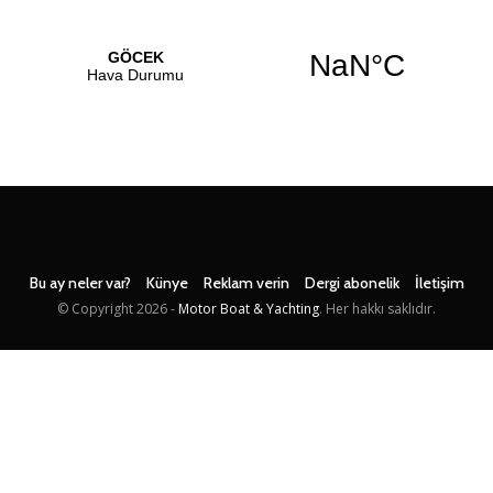
Bu ay neler var?
Künye
Reklam verin
Dergi abonelik
İletişim
© Copyright
2026 -
Motor Boat & Yachting
. Her hakkı saklıdır.