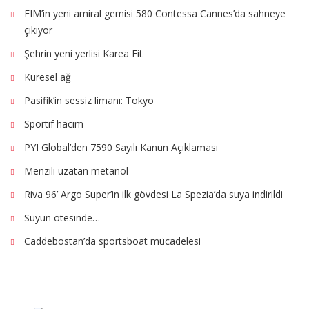
FIM’in yeni amiral gemisi 580 Contessa Cannes’da sahneye
çıkıyor
Şehrin yeni yerlisi Karea Fit
Küresel ağ
Pasifik’in sessiz limanı: Tokyo
Sportif hacim
PYI Global’den 7590 Sayılı Kanun Açıklaması
Menzili uzatan metanol
Riva 96’ Argo Super’in ilk gövdesi La Spezia’da suya indirildi
Suyun ötesinde…
Caddebostan’da sportsboat mücadelesi