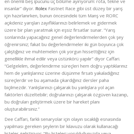
en önemli beş ipucunu üç bölüme ayırıyorum: rota, tekne ve
insanlar” diyor.
Rolex
Fastnet Race gibi üst düzey bir yarış
için hazırlanırken, bunun öncesindeki tüm Manş ve RORC
açıkdeniz yarışları zayıflıklarınızı belirlemek ve gidermek
üzere bir plan yaratmak için eşsiz fırsatlar sunar. “Yarış
sonlarında yapacağınız genel değerlendirmelerden çok şey
öğrenirsiniz; fakat bu değerlendirmeler iki gün boyunca çok
çalıştığınız ve muhtemelen çok yorgun hissettiğiniz için
genellikle ihmal edilir veya üstünkörü yapılır” diyor Caffari.
“Gelgelelim, değerlendirme süreçleri hem doğru yaptıklarınız
hem de yanlışlarınız üzerine düşünme fırsatı yakaladığınız
süreçlerdir ve bu aşamada çıkardığınız dersler paha
biçilmezdir. Yanlışlarınızı çalışarak bu yanlışlara yol açan
faktörleri düzeltebilir; doğrularınızı çalışarak özgüven kazanıp,
bu doğruları geliştirmek üzere bir hareket planı
oluşturabilirsiniz.”
Dee Caffari, farklı senaryolar için olayın sıcaklığı esnasında
yapılması gereken şeylerin bir kılavuzu olarak kullanacağı
listeler geliştiriyor: “Bu listeleri yorulduğunuzda veya