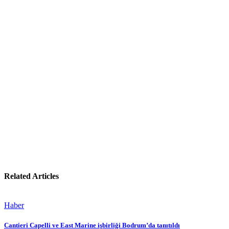
Related Articles
Haber
Cantieri Capelli ve East Marine işbirliği Bodrum’da tanıtıldı