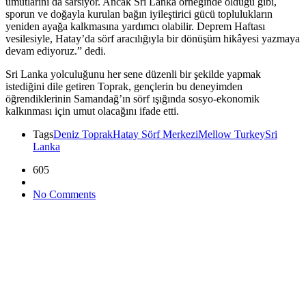
umutlarını da sarsıyor. Ancak Sri Lanka örneğinde olduğu gibi,
sporun ve doğayla kurulan bağın iyileştirici gücü toplulukların
yeniden ayağa kalkmasına yardımcı olabilir. Deprem Haftası
vesilesiyle, Hatay’da sörf aracılığıyla bir dönüşüm hikâyesi yazmaya
devam ediyoruz.” dedi.
Sri Lanka yolculuğunu her sene düzenli bir şekilde yapmak
istediğini dile getiren Toprak, gençlerin bu deneyimden
öğrendiklerinin Samandağ’ın sörf ışığında sosyo-ekonomik
kalkınması için umut olacağını ifade etti.
Tags
Deniz Toprak
Hatay Sörf Merkezi
Mellow Turkey
Sri
Lanka
605
No Comments