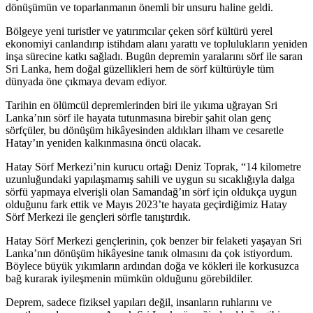
dönüşümün ve toparlanmanın önemli bir unsuru haline geldi.
Bölgeye yeni turistler ve yatırımcılar çeken sörf kültürü yerel
ekonomiyi canlandırıp istihdam alanı yarattı ve toplulukların yeniden
inşa sürecine katkı sağladı. Bugün depremin yaralarını sörf ile saran
Sri Lanka, hem doğal güzellikleri hem de sörf kültürüyle tüm
dünyada öne çıkmaya devam ediyor.
Tarihin en ölümcül depremlerinden biri ile yıkıma uğrayan Sri
Lanka’nın sörf ile hayata tutunmasına birebir şahit olan genç
sörfçüler, bu dönüşüm hikâyesinden aldıkları ilham ve cesaretle
Hatay’ın yeniden kalkınmasına öncü olacak.
Hatay Sörf Merkezi’nin kurucu ortağı Deniz Toprak, “14 kilometre
uzunluğundaki yapılaşmamış sahili ve uygun su sıcaklığıyla dalga
sörfü yapmaya elverişli olan Samandağ’ın sörf için oldukça uygun
olduğunu fark ettik ve Mayıs 2023’te hayata geçirdiğimiz Hatay
Sörf Merkezi ile gençleri sörfle tanıştırdık.
Hatay Sörf Merkezi gençlerinin, çok benzer bir felaketi yaşayan Sri
Lanka’nın dönüşüm hikâyesine tanık olmasını da çok istiyordum.
Böylece büyük yıkımların ardından doğa ve kökleri ile korkusuzca
bağ kurarak iyileşmenin mümkün olduğunu görebildiler.
Deprem, sadece fiziksel yapıları değil, insanların ruhlarını ve