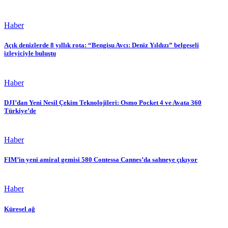
Haber
Açık denizlerde 8 yıllık rota: “Bengisu Avcı: Deniz Yıldızı” belgeseli
izleyiciyle buluştu
Haber
DJI’dan Yeni Nesil Çekim Teknolojileri: Osmo Pocket 4 ve Avata 360
Türkiye’de
Haber
FIM’in yeni amiral gemisi 580 Contessa Cannes’da sahneye çıkıyor
Haber
Küresel ağ