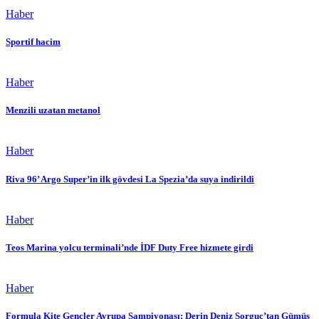
Haber
Sportif hacim
Haber
Menzili uzatan metanol
Haber
Riva 96’ Argo Super’in ilk gövdesi La Spezia’da suya indirildi
Haber
Teos Marina yolcu terminali’nde İDF Duty Free hizmete girdi
Haber
Formula Kite Gençler Avrupa Şampiyonası: Derin Deniz Sorguç’tan Gümüş