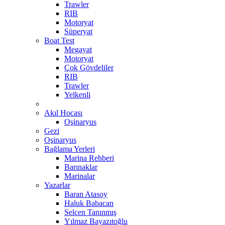
Trawler
RIB
Motoryat
Süperyat
Boat Test
Megayat
Motoryat
Çok Gövdeliler
RIB
Trawler
Yelkenli
Akıl Hocası
Oşinaryus
Gezi
Oşinaryus
Bağlama Yerleri
Marina Rehberi
Barınaklar
Marinalar
Yazarlar
Baran Atasoy
Haluk Babacan
Selcen Tanınmış
Yılmaz Bayazıtoğlu