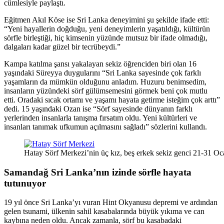
cümlesiyle paylaştı.
Eğitmen Akıl Köse ise Sri Lanka deneyimini şu şekilde ifade etti:
“Yeni hayallerin doğduğu, yeni deneyimlerin yaşatıldığı, kültürün
sörfle birleştiği, hiç kimsenin yüzünde mutsuz bir ifade olmadığı,
dalgaları kadar güzel bir tecrübeydi.”
Kampa katılma şansı yakalayan sekiz öğrenciden biri olan 16
yaşındaki Süreyya duygularını “Sri Lanka sayesinde çok farklı
yaşamların da mümkün olduğunu anladım. Huzuru benimsedim,
insanların yüzündeki sörf gülümsemesini görmek beni çok mutlu
etti. Oradaki sıcak ortamı ve yaşamı hayata getirme isteğim çok arttı”
dedi. 15 yaşındaki Ozan ise “Sörf sayesinde dünyanın farklı
yerlerinden insanlarla tanışma fırsatım oldu. Yeni kültürleri ve
insanları tanımak ufkumun açılmasını sağladı” sözlerini kullandı.
Hatay Sörf Merkezi’nin üç kız, beş erkek sekiz genci 21-31 Oca
Samandağ Sri Lanka’nın izinde sörfle hayata
tutunuyor
19 yıl önce Sri Lanka’yı vuran Hint Okyanusu depremi ve ardından
gelen tsunami, ülkenin sahil kasabalarında büyük yıkıma ve can
kaybına neden oldu. Ancak zamanla, sörf bu kasabadaki