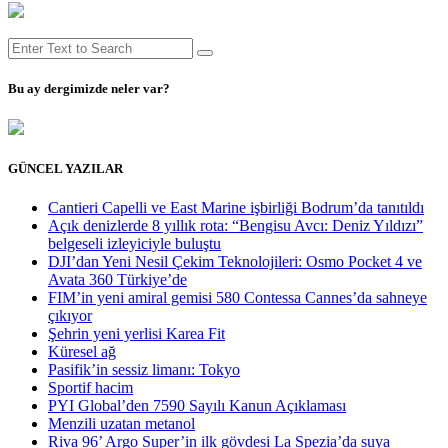
Bu ay dergimizde neler var?
GÜNCEL YAZILAR
Cantieri Capelli ve East Marine işbirliği Bodrum’da tanıtıldı
Açık denizlerde 8 yıllık rota: “Bengisu Avcı: Deniz Yıldızı”
belgeseli izleyiciyle buluştu
DJI’dan Yeni Nesil Çekim Teknolojileri: Osmo Pocket 4 ve
Avata 360 Türkiye’de
FIM’in yeni amiral gemisi 580 Contessa Cannes’da sahneye
çıkıyor
Şehrin yeni yerlisi Karea Fit
Küresel ağ
Pasifik’in sessiz limanı: Tokyo
Sportif hacim
PYI Global’den 7590 Sayılı Kanun Açıklaması
Menzili uzatan metanol
Riva 96’ Argo Super’in ilk gövdesi La Spezia’da suya