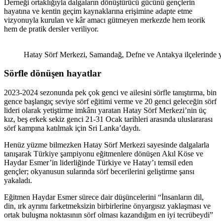
Derneği ortaklığıyla dalgaların dönüştürücü gücünü gençlerin
hayatına ve kentin geçim kaynaklarına erişimine adapte etme
vizyonuyla kurulan ve kâr amacı gütmeyen merkezde hem teorik
hem de pratik dersler veriliyor.
Hatay Sörf Merkezi, Samandağ, Defne ve Antakya ilçelerinde yaş
Sörfle dönüşen hayatlar
2023-2024 sezonunda pek çok genci ve ailesini sörfle tanıştırma, bin
gence başlangıç seviye sörf eğitimi verme ve 20 genci geleceğin sörf
lideri olarak yetiştirme imkânı yaratan Hatay Sörf Merkezi’nin üç
kız, beş erkek sekiz genci 21-31 Ocak tarihleri arasında uluslararası
sörf kampına katılmak için Sri Lanka’daydı.
Henüz yüzme bilmezken Hatay Sörf Merkezi sayesinde dalgalarla
tanışarak Türkiye şampiyonu eğitmenlere dönüşen Akıl Köse ve
Haydar Esmer’in liderliğinde Türkiye ve Hatay’ı temsil eden
gençler; okyanusun sularında sörf becerilerini geliştirme şansı
yakaladı.
Eğitmen Haydar Esmer sürece dair düşüncelerini “İnsanların dil,
din, ırk ayrımı farketmeksizin birbirlerine önyargısız yaklaşması ve
ortak buluşma noktasının sörf olması kazandığım en iyi tecrübeydi”