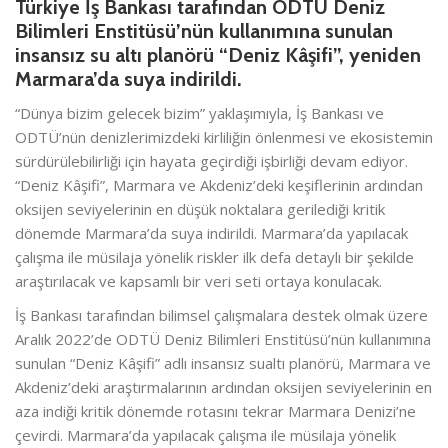
Türkiye İş Bankası tarafından ODTÜ Deniz
Bilimleri Enstitüsü’nün kullanımına sunulan
insansız su altı planörü “Deniz Kâşifi”, yeniden
Marmara’da suya indirildi.
“Dünya bizim gelecek bizim” yaklaşımıyla, İş Bankası ve
ODTÜ’nün denizlerimizdeki kirliliğin önlenmesi ve ekosistemin
sürdürülebilirliği için hayata geçirdiği işbirliği devam ediyor.
“Deniz Kâşifi”, Marmara ve Akdeniz’deki keşiflerinin ardından
oksijen seviyelerinin en düşük noktalara gerilediği kritik
dönemde Marmara’da suya indirildi. Marmara’da yapılacak
çalışma ile müsilaja yönelik riskler ilk defa detaylı bir şekilde
araştırılacak ve kapsamlı bir veri seti ortaya konulacak.
İş Bankası tarafından bilimsel çalışmalara destek olmak üzere
Aralık 2022’de ODTÜ Deniz Bilimleri Enstitüsü’nün kullanımına
sunulan “Deniz Kâşifi” adlı insansız sualtı planörü, Marmara ve
Akdeniz’deki araştırmalarının ardından oksijen seviyelerinin en
aza indiği kritik dönemde rotasını tekrar Marmara Denizi’ne
çevirdi. Marmara’da yapılacak çalışma ile müsilaja yönelik