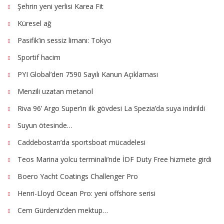
Şehrin yeni yerlisi Karea Fit
Küresel ağ
Pasifik’in sessiz limanı: Tokyo
Sportif hacim
PYI Global’den 7590 Sayılı Kanun Açıklaması
Menzili uzatan metanol
Riva 96’ Argo Super’in ilk gövdesi La Spezia’da suya indirildi
Suyun ötesinde…
Caddebostan’da sportsboat mücadelesi
Teos Marina yolcu terminali’nde İDF Duty Free hizmete girdi
Boero Yacht Coatings Challenger Pro
Henri-Lloyd Ocean Pro: yeni offshore serisi
Cem Gürdeniz’den mektup…