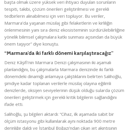
başta olmak üzere yüksek veri ihtiyacı duyulan sorunların
tespiti, takibi, çözüm önerileri geliştirilmesi ve gerekli
tedbirlerin alınabilmesi için veri topluyor. Bu veriler,
Marmara’da yaşanan müsilaj gibi felaketlerin ve kirliliğin
önlenmesinin yanı sıra deniz ekosisteminin sürdürülebilirliğine
yönelik bilimsel çalışmalara katkı sunması açısından da büyük
önem taşıyor” diye konuştu.
“Marmara’da iki farklı dönemi karşılaştıracağız”
Deniz Kâşifi’nin Marmara Denizi çalışmasının iki aşamalı
planlandığını, bu çalışmalarla Marmara denizinde iki farklı
dönemdeki dinamiği anlamaya çalıştıklarını belirten Salihoğlu,
şimdiye kadar toplanan verilerle müsilaj olayına eğilimli
denizlerde, oksijen seviyelerinin düşük olduğu sularda çözüm
önerileri geliştirmek için gerekli kritik bilgilerin sağlandığını
ifade etti.
Salihoğlu, şu bilgileri aktardı: “Cihaz, ilk aşamada sabit bir
ölçüm istasyonu gibi kullanılarak aynı noktada 900 metre
derinliğe daldı ve İstanbul Boğazı’ndan çıkan jet akıntısının