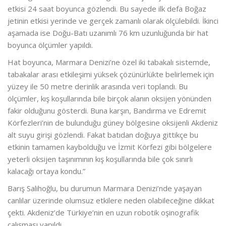
etkisi 24 saat boyunca gözlendi. Bu sayede ilk defa Boğaz
jetinin etkisi yerinde ve gerçek zamanlı olarak ölçülebildi. İkinci
aşamada ise Doğu-Batı uzanımlı 76 km uzunluğunda bir hat
boyunca ölçümler yapıldı.
Hat boyunca, Marmara Denizi’ne özel iki tabakalı sistemde,
tabakalar arası etkileşimi yüksek çözünürlükte belirlemek için
yüzey ile 50 metre derinlik arasında veri toplandı. Bu
ölçümler, kış koşullarında bile birçok alanın oksijen yönünden
fakir olduğunu gösterdi. Buna karşın, Bandırma ve Edremit
Körfezleri’nin de bulunduğu güney bölgesine oksijenli Akdeniz
alt suyu girişi gözlendi. Fakat batıdan doğuya gittikçe bu
etkinin tamamen kaybolduğu ve İzmit Körfezi gibi bölgelere
yeterli oksijen taşınımının kış koşullarında bile çok sınırlı
kalacağı ortaya kondu.”
Barış Salihoğlu, bu durumun Marmara Denizi’nde yaşayan
canlılar üzerinde olumsuz etkilere neden olabileceğine dikkat
çekti. Akdeniz’de Türkiye’nin en uzun robotik oşinografik
çalışması yapıldı