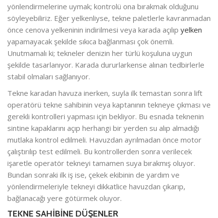
yönlendirmelerine uymak; kontrolü ona bırakmak olduğunu
söyleyebiliriz. Eğer yelkenliyse, tekne paletlerle kavranmadan
önce cenova yelkeninin indirilmesi veya karada açılıp
yelken
yapamayacak şekilde sıkıca bağlanması çok önemli.
Unutmamalı ki; tekneler denizin her türlü koşuluna uygun
şekilde tasarlanıyor. Karada dururlarkense alınan tedbirlerle
stabil olmaları sağlanıyor.
Tekne karadan havuza inerken, suyla ilk temastan sonra lift
operatörü tekne sahibinin veya kaptanının tekneye çıkması ve
gerekli kontrolleri yapması için bekliyor. Bu esnada teknenin
sintine kapaklarını açıp herhangi bir yerden su alıp almadığı
mutlaka kontrol edilmeli. Havuzdan ayrılmadan önce motor
çalıştırılıp test edilmeli. Bu kontrollerden sonra verilecek
işaretle operatör tekneyi tamamen suya bırakmış oluyor.
Bundan sonraki ilk iş ise, çekek ekibinin de yardım ve
yönlendirmeleriyle tekneyi dikkatlice havuzdan çıkarıp,
bağlanacağı yere götürmek oluyor.
TEKNE SAHİBİNE DÜŞENLER