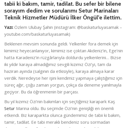
tabii ki bakım, tamir, tadilat. Bu sefer bir bilene
sorayım dedim ve sorularımı Setur Marinaları
Teknik Hizmetler Müdürü İlker Öngül’e ilettim.
Yazı:
Özlem Ulubay Şahin (instagram: @baskaturluyasamak –
youtube.com/baskaturluyasamak)
Beklenen mevsim sonunda geldi. Yelkenler fora demek için
kimimiz heyecanlanıyor, kimimiz ise çoktan Akdeniz’in, Ege’nin
hatta Karadeniz’in rüzgârlarıyla doldurdu yelkenlerini… Bizse
iki yıldır karaya almadığımız sevgili kızımız Özi’yi, tam da
haziran ayında (salgının da etkisiyle), karaya almaya karar
verdik. Neredeyse her işini kendimiz yapmaya çalıştığımız için
süreç ağır, çoğu zaman yorgun, çokça da deneme yanılmayla
geçiyor. Bu da öğrenmenin bir parçası.
Bu yıl kızımız Özi’nin bakımları için seçtiğimiz karapark Kaş
Setur
Marina oldu. Bu seçimde Özi’nin genişliği en önemli
etkendi. Biz karaparkta olunca gündemimiz de tabii ki bakım,
tamir, tadilat. Ee tabi meraklı bendeniz soru sormadan