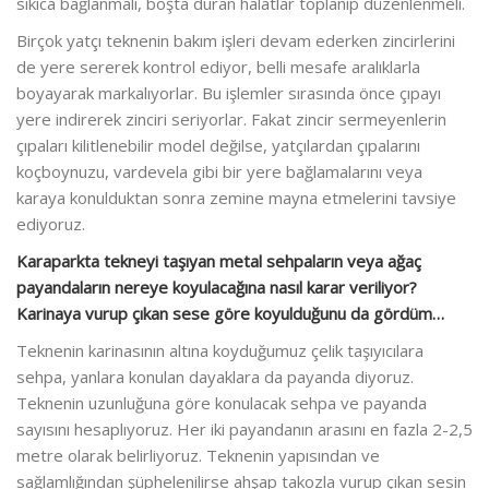
sıkıca bağlanmalı, boşta duran halatlar toplanıp düzenlenmeli.
Birçok yatçı teknenin bakım işleri devam ederken zincirlerini
de yere sererek kontrol ediyor, belli mesafe aralıklarla
boyayarak markalıyorlar. Bu işlemler sırasında önce çıpayı
yere indirerek zinciri seriyorlar. Fakat zincir sermeyenlerin
çıpaları kilitlenebilir model değilse, yatçılardan çıpalarını
koçboynuzu, vardevela gibi bir yere bağlamalarını veya
karaya konulduktan sonra zemine mayna etmelerini tavsiye
ediyoruz.
Karaparkta tekneyi taşıyan metal sehpaların veya ağaç
payandaların nereye koyulacağına nasıl karar veriliyor?
Karinaya vurup çıkan sese göre koyulduğunu da gördüm…
Teknenin karinasının altına koyduğumuz çelik taşıyıcılara
sehpa, yanlara konulan dayaklara da payanda diyoruz.
Teknenin uzunluğuna göre konulacak sehpa ve payanda
sayısını hesaplıyoruz. Her iki payandanın arasını en fazla 2-2,5
metre olarak belirliyoruz. Teknenin yapısından ve
sağlamlığından şüphelenilirse ahşap takozla vurup çıkan sesin