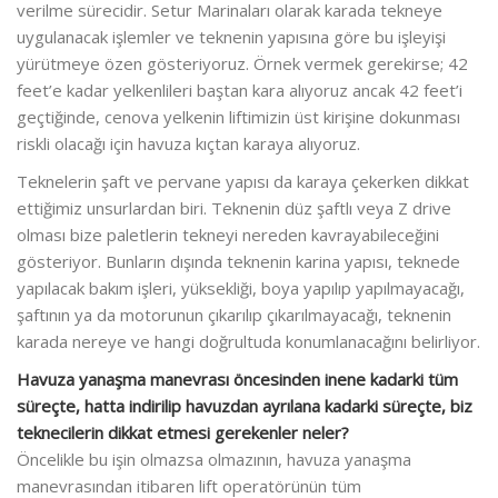
verilme sürecidir. Setur Marinaları olarak karada tekneye
uygulanacak işlemler ve teknenin yapısına göre bu işleyişi
yürütmeye özen gösteriyoruz. Örnek vermek gerekirse; 42
feet’e kadar yelkenlileri baştan kara alıyoruz ancak 42 feet’i
geçtiğinde, cenova yelkenin liftimizin üst kirişine dokunması
riskli olacağı için havuza kıçtan karaya alıyoruz.
Teknelerin şaft ve pervane yapısı da karaya çekerken dikkat
ettiğimiz unsurlardan biri. Teknenin düz şaftlı veya Z drive
olması bize paletlerin tekneyi nereden kavrayabileceğini
gösteriyor. Bunların dışında teknenin karina yapısı, teknede
yapılacak bakım işleri, yüksekliği, boya yapılıp yapılmayacağı,
şaftının ya da motorunun çıkarılıp çıkarılmayacağı, teknenin
karada nereye ve hangi doğrultuda konumlanacağını belirliyor.
Havuza yanaşma manevrası öncesinden inene kadarki tüm
süreçte, hatta indirilip havuzdan ayrılana kadarki süreçte, biz
teknecilerin dikkat etmesi gerekenler neler?
Öncelikle bu işin olmazsa olmazının, havuza yanaşma
manevrasından itibaren lift operatörünün tüm