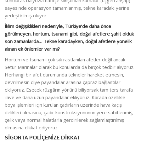
konularak balyozla hafifçe sıkıştırılan kamalar (üçgen ahşap)
sayesinde operasyon tamamlanmış, tekne karadaki yerine
yerleştirilmiş oluyor.
İklim değişiklikleri nedeniyle, Türkiye’de daha önce
görülmeyen, hortum, tsunami gibi, doğal afetlere şahit olduk
son zamanlarda… Tekne karadayken, doğal afetlere yönelik
alınan ek önlemler var mı?
Hortum ve tsunami çok sık rastlanılan afetler değil ancak
Setur Marinalar olarak bu konularda da birçok tedbir alıyoruz.
Herhangi bir afet durumunda tekneler hareket etmesin,
devrilmesin diye payandalar arasına çapraz bağlantılar
ekliyoruz. Esecek rüzgârın yönünü biliyorsak tam ters tarafa
ilave ve daha uzun payandalar ekliyoruz. Karada özellikle
boya işlemleri için kurulan çadırların üzerinde hava kaçış
delikleri olmasına, çadır konstrüksiyonunun yere sabitlenmiş,
çelik veya normal halatlarla gerdirilerek sağlamlaştırılmış
olmasına dikkat ediyoruz.
SİGORTA POLİÇENİZE DİKKAT