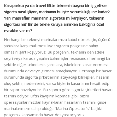
Karaparkta ya da travel liftte teknenin başına bir iş gelirse
sigorta nasıl işliyor, marinanın bu işte sorumluluğu ne kadar?
Yani masrafları marinanın sigortası mı karşılıyor, teknenin
sigortası mı? Bir de tekne karaya alınırken baktığınız özel
evraklar var mı?
Herhangi bir tekneyi marinalarımıza kabul etmek için, üçüncü
şahıslara karşı mali mesuliyet sigorta poliçesine sahip
olmasını şart koşuyoruz. Bu poliçenin, teknenin denizdeki
seyri veya karada yapılan bakım işleri esnasında herhangi bir
şekilde diğer teknelere, şahıslara, iskelelere zarar vermesi
durumunda devreye girmesi amaçlanıyor. Herhangi bir hasar
durumunda sigorta şirketlerinin atayacağı bilirkişiler, hasarın
oluş şeklini, nedenlerini, varsa kişilerin kusurlarını tespit edip
bir rapor hazırlıyorlar. Bu rapora göre sigorta şirketleri hasarı
tazmin ediyor. Liftin kayışının kopması gibi, bizim
operasyonlarımızdan kaynaklanan hasarların tazmini içinse
marinalarımızın sahip olduğu “Marina Operator’s” başlıklı
poliçemiz kapsamında hasar dosyası açıyoruz.