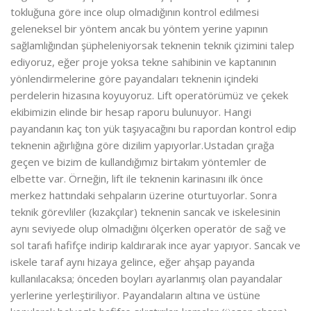
tokluğuna göre ince olup olmadığının kontrol edilmesi
geleneksel bir yöntem ancak bu yöntem yerine yapının
sağlamlığından şüpheleniyorsak teknenin teknik çizimini talep
ediyoruz, eğer proje yoksa tekne sahibinin ve kaptanının
yönlendirmelerine göre payandaları teknenin içindeki
perdelerin hizasına koyuyoruz. Lift operatörümüz ve çekek
ekibimizin elinde bir hesap raporu bulunuyor. Hangi
payandanın kaç ton yük taşıyacağını bu rapordan kontrol edip
teknenin ağırlığına göre dizilim yapıyorlar.Ustadan çırağa
geçen ve bizim de kullandığımız birtakım yöntemler de
elbette var. Örneğin, lift ile teknenin karinasını ilk önce
merkez hattındaki sehpaların üzerine oturtuyorlar. Sonra
teknik görevliler (kızakçılar) teknenin sancak ve iskelesinin
aynı seviyede olup olmadığını ölçerken operatör de sağ ve
sol tarafı hafifçe indirip kaldırarak ince ayar yapıyor. Sancak ve
iskele taraf aynı hizaya gelince, eğer ahşap payanda
kullanılacaksa; önceden boyları ayarlanmış olan payandalar
yerlerine yerleştiriliyor. Payandaların altına ve üstüne