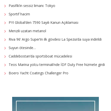
Pasifik’in sessiz limanı: Tokyo
Sportif hacim
PYI Global’den 7590 Sayılı Kanun Açıklaması
Menzili uzatan metanol
Riva 96’ Argo Super’in ilk gövdesi La Spezia’da suya indirildi
Suyun ötesinde…
Caddebostan’da sportsboat mücadelesi
Teos Marina yolcu terminali’nde İDF Duty Free hizmete girdi
Boero Yacht Coatings Challenger Pro