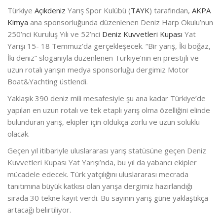
Türkiye
Açıkdeniz
Yarış Spor Kulübü (
TAYK
) tarafından,
AKPA
Kimya
ana sponsorluğunda düzenlenen Deniz Harp Okulu’nun
250’nci Kuruluş Yılı ve 52’nci
Deniz Kuvvetleri Kupası
Yat
Yarışı 15- 18 Temmuz’da gerçekleşecek. “Bir yarış, İki boğaz,
İki deniz” sloganıyla düzenlenen Türkiye’nin en prestijli ve
uzun rotalı yarışın medya sponsorluğu dergimiz Motor
Boat&Yachting üstlendi.
Yaklaşık 390 deniz mili mesafesiyle şu ana kadar Türkiye’de
yapılan en uzun rotalı ve tek etaplı yarış olma özelliğini elinde
bulunduran yarış, ekipler için oldukça zorlu ve uzun soluklu
olacak.
Geçen yıl itibariyle uluslararası yarış statüsüne geçen Deniz
Kuvvetleri Kupası Yat Yarışı’nda, bu yıl da yabancı ekipler
mücadele edecek. Türk yatçılığını uluslararası mecrada
tanıtımına büyük katkısı olan yarışa dergimiz hazırlandığı
sırada 30 tekne kayıt verdi. Bu sayının yarış güne yaklaştıkça
artacağı belirtiliyor.