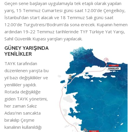
Geçen sene başlayan uygulamayla tek etaplı olarak yapılan
yarış, 15 Temmuz Cumartesi günü saat 12.00’de Çengelköy,
İstanbul’dan start alacak ve 18 Temmuz Salı günü saat
12.00’de Turgutreis/Bodrum’da sona erecek. Kupanın hemen
ardından 19-22 Temmuz tarihlerinde TYF Türkiye Yat Yarışı,
Sahil Güvenlik Kupası yarışları yapılacak.
GÜNEY YARIŞINDA
YENİLİKLER
TAYK tarafından
düzenlenen yarışta bu
yıl bazı değişiklikler ve
yenilikler yapıldı.
Rotada değişikliğe
giden TAYK yönetimi,
her zaman Sakız
Adası’nın sancakta
bırakılıp Çeşme
kanalının kullanıldığı