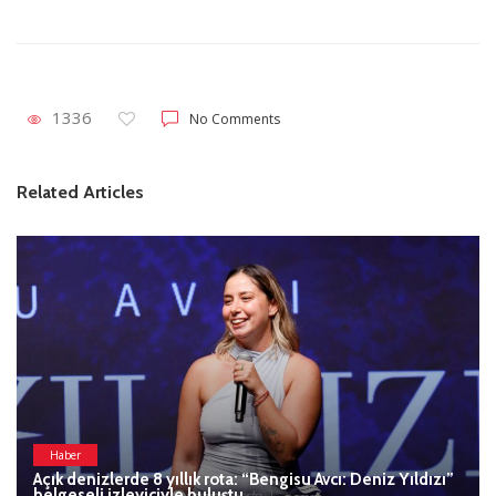
1336
No Comments
Related Articles
Haber
Açık denizlerde 8 yıllık rota: “Bengisu Avcı: Deniz Yıldızı”
belgeseli izleyiciyle buluştu