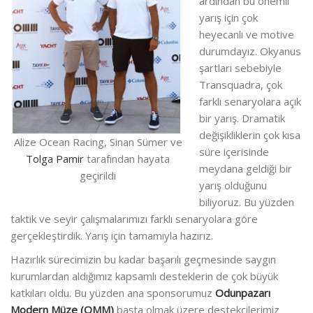
ardından bu önemli
yarış için çok
heyecanlı ve motive
durumdayız. Okyanus
şartları sebebiyle
Transquadra, çok
farklı senaryolara açık
bir yarış. Dramatik
değişikliklerin çok kısa
Alize Ocean Racing, Sinan Sümer ve
süre içerisinde
Tolga Pamir
tarafından hayata
meydana geldiği bir
geçirildi
yarış olduğunu
biliyoruz. Bu yüzden
taktik ve seyir çalışmalarımızı farklı senaryolara göre
gerçekleştirdik. Yarış için tamamıyla hazırız.
Hazırlık sürecimizin bu kadar başarılı geçmesinde saygın
kurumlardan aldığımız kapsamlı desteklerin de çok büyük
katkıları oldu. Bu yüzden ana sponsorumuz
Odunpazarı
Modern Müze (OMM)
başta olmak üzere destekçilerimiz