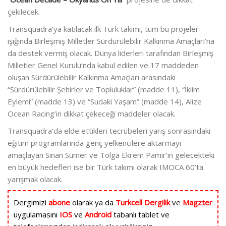
çekilecek.
Transquadra’ya katılacak ilk Türk takımı, tüm bu projeler
ışığında Birleşmiş Milletler Sürdürülebilir Kalkınma Amaçları’na
da destek vermiş olacak. Dünya liderleri tarafından Birleşmiş
Milletler Genel Kurulu’nda kabul edilen ve 17 maddeden
oluşan Sürdürülebilir Kalkınma Amaçları arasındaki
“Sürdürülebilir Şehirler ve Topluluklar” (madde 11), “İklim
Eylemi” (madde 13) ve “Sudaki Yaşam” (madde 14), Alize
Ocean Racing’in dikkat çekeceği maddeler olacak.
Transquadra’da elde ettikleri tecrübeleri yarış sonrasındaki
eğitim programlarında genç yelkencilere aktarmayı
amaçlayan Sinan Sümer ve Tolga Ekrem Pamir’in gelecekteki
en büyük hedefleri ise bir Türk takımı olarak IMOCA 60’ta
yarışmak olacak.
Dergimizi
abone
olarak ya da
Turkcell Dergilik
ve
Magzter
uygulamasını
IOS
ve
Android
tabanlı tablet ve