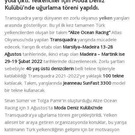
yola çıktı. Yelkenciler için Moda Deniz
Kulübü’nde uğurlama töreni yapıldı.
Transquadra yarışı dünyanın en zorlu okyanus
yelken
yarışları
arasında gösteriliyor. Bu yıl ilk kez tamamen Türk
yelkencilerden oluşan bir takım
“Alize Ocean Racing”
Atlas
Okyanusu’nda yapılan
Transquadra
yarışında mücadele
edecek. Yarışın ilk etabı olan
Marsilya–Madeira 13-28
Ağustos
tarihlerinde, ikinci etap olan
Madeira – Martinik ise
29-19 Şubat 2022
tarihlerinde düzenlenecek. Zorlu şartları
sebebiyle
40 yaş üstü denizcilerin
belli tekne tipleriyle
katılabildiği Transquadra 2021-2022’ye yaklaşık
100 tekne
katılacak.
Takım, yarışlarında
Jeanneau SunFast 3300
model
bir tekne kullanacak.
Sinan Sümer ve Tolga Pamir’in oluşturduğu Alize Ocean
Racing için 3 Ağustos’ta
Moda Deniz Kulübü’nde
Transquadra’ya uğurlama töreni gerçekleştirildi. Yelken
ailesini bir araya getiren organizasyonda konuklar, bu yarışa
katılmanın Türk yelkenciliğinin gelişimi için bir motivasyon