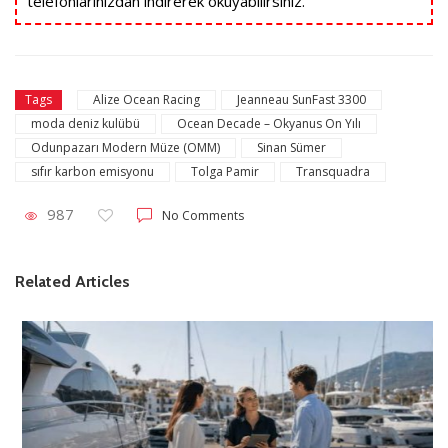
telefonlarınızdan indirerek okuyabilirsiniz.
Alize Ocean Racing
Jeanneau SunFast 3300
Tags
moda deniz kulübü
Ocean Decade – Okyanus On Yılı
Odunpazarı Modern Müze (OMM)
Sinan Sümer
sıfır karbon emisyonu
Tolga Pamir
Transquadra
987
No Comments
Related Articles