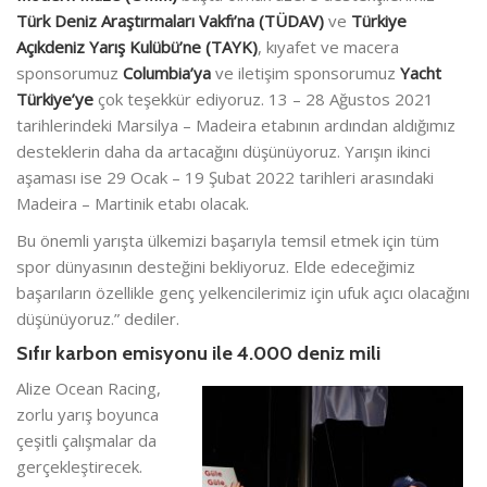
Türk Deniz Araştırmaları Vakfı’na (TÜDAV)
ve
Türkiye
Açıkdeniz
Yarış Kulübü’ne (
TAYK
)
, kıyafet ve macera
sponsorumuz
Columbia’ya
ve iletişim sponsorumuz
Yacht
Türkiye’ye
çok teşekkür ediyoruz. 13 – 28 Ağustos 2021
tarihlerindeki Marsilya – Madeira etabının ardından aldığımız
desteklerin daha da artacağını düşünüyoruz. Yarışın ikinci
aşaması ise 29 Ocak – 19 Şubat 2022 tarihleri arasındaki
Madeira – Martinik etabı olacak.
Bu önemli yarışta ülkemizi başarıyla temsil etmek için tüm
spor dünyasının desteğini bekliyoruz. Elde edeceğimiz
başarıların özellikle genç yelkencilerimiz için ufuk açıcı olacağını
düşünüyoruz.” dediler.
Sıfır karbon emisyonu ile 4.000 deniz mili
Alize Ocean Racing,
zorlu yarış boyunca
çeşitli çalışmalar da
gerçekleştirecek.