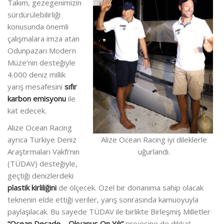
Takım, gezegenimizin
sürdürülebilirliği
konusunda önemli
çalışmalara imza atan
Odunpazarı Modern
Müze’nin desteğiyle
4.000 deniz millik
yarış mesafesini
sıfır
karbon emisyonu
ile
kat edecek.
Alize Ocean Racing
ayrıca Türkiye Deniz
Alize Ocean Racing iyi dileklerle
Araştırmaları Vakfı’nın
uğurlandı.
(TÜDAV) desteğiyle,
geçtiği denizlerdeki
plastik kirliliğini
de ölçecek. Özel bir donanıma sahip olacak
teknenin elde ettiği veriler, yarış sonrasında kamuoyuyla
paylaşılacak. Bu sayede TÜDAV ile birlikte Birleşmiş Milletler
“Ocean Decade – Okyanus On Yılı”
projesine de dikkat