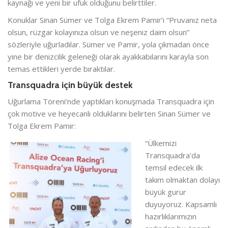
kaynağı ve yeni bir ufuk olduğunu belirttiler.
Konuklar Sinan Sümer ve Tolga Ekrem Pamir’i “Pruvanız neta
olsun, rüzgar kolayınıza olsun ve neşeniz daim olsun”
sözleriyle uğurladılar. Sümer ve Pamir, yola çıkmadan önce
yine bir denizcilik geleneği olarak ayakkabılarını karayla son
temas ettikleri yerde bıraktılar.
Transquadra için büyük destek
Uğurlama Töreni’nde yaptıkları konuşmada Transquadra için
çok motive ve heyecanlı olduklarını belirten Sinan Sümer ve
Tolga Ekrem Pamir:
“Ülkemizi
Transquadra’da
temsil edecek ilk
takım olmaktan dolayı
büyük gurur
duyuyoruz. Kapsamlı
hazırlıklarımızın