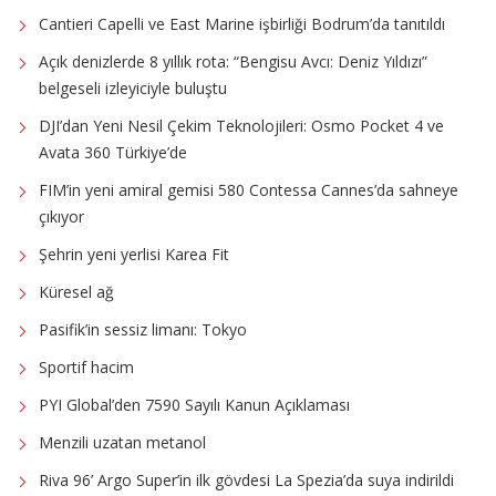
Cantieri Capelli ve East Marine işbirliği Bodrum’da tanıtıldı
Açık denizlerde 8 yıllık rota: “Bengisu Avcı: Deniz Yıldızı”
belgeseli izleyiciyle buluştu
DJI’dan Yeni Nesil Çekim Teknolojileri: Osmo Pocket 4 ve
Avata 360 Türkiye’de
FIM’in yeni amiral gemisi 580 Contessa Cannes’da sahneye
çıkıyor
Şehrin yeni yerlisi Karea Fit
Küresel ağ
Pasifik’in sessiz limanı: Tokyo
Sportif hacim
PYI Global’den 7590 Sayılı Kanun Açıklaması
Menzili uzatan metanol
Riva 96’ Argo Super’in ilk gövdesi La Spezia’da suya indirildi