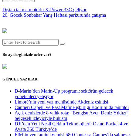
Dıştan takma motorlu X-Power 33C geliyor
20. Göcek Sonbahar Yarış Haftası parkurunda çatışma
Bu ay dergimizde neler var?
GÜNCEL YAZILAR
D-Marin’den Marin-Up programı: sektörün gelecek
yöneticileri yetişiyor
Limoré’nin yeni yaz menüsünde Akdeniz esintisi
Cantieri Capelli ve East Marine işbirliği Bodrum’da tanıtıldı
Açık denizlerde 8 yıllık rota: “Bengisu Avcı: Deniz Yıldızı”
belgeseli izleyiciyle buluştu
DJI’dan Yeni Nesil Çekim Teknolojileri: Osmo Pocket 4 ve
Avata 360 Türkiye’de
FIM’in yeni amiral gemisi 580 Contessa Cannes’da sahneye