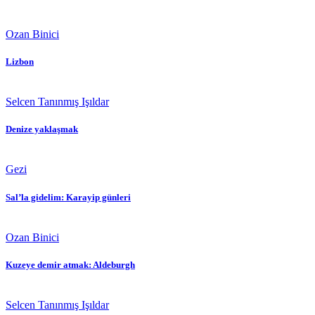
Ozan Binici
Lizbon
Selcen Tanınmış Işıldar
Denize yaklaşmak
Gezi
Sal’la gidelim: Karayip günleri
Ozan Binici
Kuzeye demir atmak: Aldeburgh
Selcen Tanınmış Işıldar