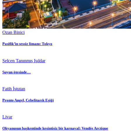
Ozan Binici
Pasifik’in sessiz limanı: Tokyo
Selcen Tanınmış Işıldar
Suyun ötesinde…
Fatih İştutan
Pronto Angel, Cebelitarık Eşiği
Livar
Okyanusun başkentinde kesintisiz bir karnaval: Vendée Arctique