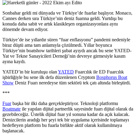
Sonbahar geldi mi dünyada ve Türkiye’de fuarlar başlıyor. Monaco,
Cannes derken sıra Türkiye’nin deniz fuarına geldi. Yurtdışı bu
konuda daha sabit ve artık klasikleşen organizasyonlara aynı
dönemde devam ediyor.
Türkiye’de ise yıllardır süren “fuar enflasyonu” pandemi nedeniyle
biraz düştü ama tam anlamıyla çözülmedi. Yıllar boyunca
Türkiye’nin boatshow tarihleri şubat ayıydı ancak bu sene YATED-
Yat ve Tekne Sanayicileri Derneği’nin devreye girmesiyle kasım
ayına kaydı.
YATED’in bir kuruluşu olan
YATED
Fuarcılık ile ED Fuarcılık
işbirliğiyle bu sene ilk defa düzenlenen Cryptom
Bosphorus Boat
Show
Deniz Fuarı neredeyse tüm sektörü tek çatı altında birleştirdi.
***
Fuar
başka bir ilki daha gerçekleştiriyor. Teknoloji platformu
Boatmate
ile yapılan dijital partnerlik sayesinde fuarı dijital olarak da
gezebileceğiz. Üstelik dijital fuar yıl sonuna kadar da açık kalacak.
Denizcilerin aradığı her şeyi tek bir uygulama içerisinde toplamayı
hedefleyen platform bu fuarla birlikte aktif olarak kullanılmaya
başlanacak.