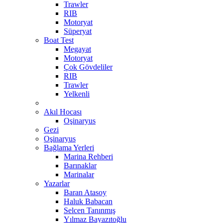
Trawler
RIB
Motoryat
Süperyat
Boat Test
Megayat
Motoryat
Çok Gövdeliler
RIB
Trawler
Yelkenli
Akıl Hocası
Oşinaryus
Gezi
Oşinaryus
Bağlama Yerleri
Marina Rehberi
Barınaklar
Marinalar
Yazarlar
Baran Atasoy
Haluk Babacan
Selcen Tanınmış
Yılmaz Bayazıtoğlu