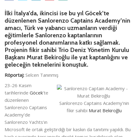
İlki İtalya’da, ikincisi ise bu yıl Göcek’te
düzenlenen Sanlorenzo Captains Academy’nin
amacı, Türk ve yabancı uzmanların verdiği
eğitimlerle Sanlorenzo kaptanlarının
profesyonel donanımlarına katkı sağlamak.
Projenin fikir sahibi Trio Deniz Yönetim Kurulu
Başkanı Murat Bekiroğlu ile yat kaptanlığını ve
geleceğin teknelerini konuştuk.
Röportaj:
Selcen Tanınmış
23-26 Kasım
tarihlerinde
Göcek
’te
düzenlenen
Sanlorenzo Captains Academy’nin
Sanlorenzo Captains
fikir sahibi
Murat Bekiroğlu
Academy’de
Sanlorenzo Yachts’ın
Microsoft ile ortak geliştirdiği bir kaskın da tanıtımı yapıldı. Bu
kask sayesinde tersaneyle direkt temas kurabilecek olan