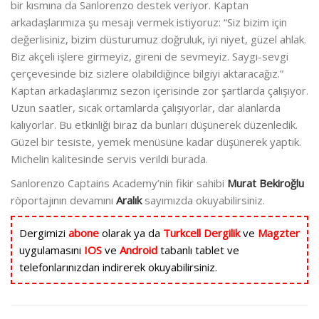
bir kısmına da Sanlorenzo destek veriyor. Kaptan
arkadaşlarımıza şu mesajı vermek istiyoruz: “Siz bizim için
değerlisiniz, bizim düsturumuz doğruluk, iyi niyet, güzel ahlak.
Biz akçeli işlere girmeyiz, gireni de sevmeyiz. Saygı-sevgi
çerçevesinde biz sizlere olabildiğince bilgiyi aktaracağız.”
Kaptan arkadaşlarımız sezon içerisinde zor şartlarda çalışıyor.
Uzun saatler, sıcak ortamlarda çalışıyorlar, dar alanlarda
kalıyorlar. Bu etkinliği biraz da bunları düşünerek düzenledik.
Güzel bir tesiste, yemek menüsüne kadar düşünerek yaptık.
Michelin kalitesinde servis verildi burada.
Sanlorenzo Captains Academy’nin fikir sahibi
Murat Bekiroğlu
röportajının devamını
Aralık
sayımızda okuyabilirsiniz.
Dergimizi
abone
olarak ya da
Turkcell Dergilik
ve
Magzter
uygulamasını
IOS
ve
Android
tabanlı tablet ve
telefonlarınızdan indirerek okuyabilirsiniz.