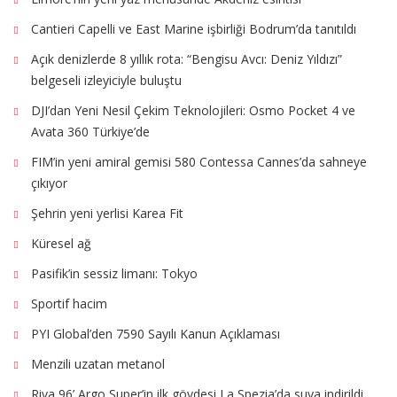
Cantieri Capelli ve East Marine işbirliği Bodrum’da tanıtıldı
Açık denizlerde 8 yıllık rota: “Bengisu Avcı: Deniz Yıldızı”
belgeseli izleyiciyle buluştu
DJI’dan Yeni Nesil Çekim Teknolojileri: Osmo Pocket 4 ve
Avata 360 Türkiye’de
FIM’in yeni amiral gemisi 580 Contessa Cannes’da sahneye
çıkıyor
Şehrin yeni yerlisi Karea Fit
Küresel ağ
Pasifik’in sessiz limanı: Tokyo
Sportif hacim
PYI Global’den 7590 Sayılı Kanun Açıklaması
Menzili uzatan metanol
Riva 96’ Argo Super’in ilk gövdesi La Spezia’da suya indirildi