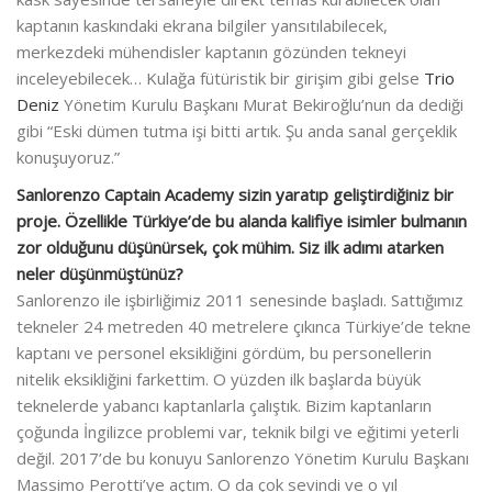
kaptanın kaskındaki ekrana bilgiler yansıtılabilecek,
merkezdeki mühendisler kaptanın gözünden tekneyi
inceleyebilecek… Kulağa fütüristik bir girişim gibi gelse
Trio
Deniz
Yönetim Kurulu Başkanı Murat Bekiroğlu’nun da dediği
gibi “Eski dümen tutma işi bitti artık. Şu anda sanal gerçeklik
konuşuyoruz.”
Sanlorenzo Captain Academy sizin yaratıp geliştirdiğiniz bir
proje. Özellikle Türkiye’de bu alanda kalifiye isimler bulmanın
zor olduğunu düşünürsek, çok mühim. Siz ilk adımı atarken
neler düşünmüştünüz?
Sanlorenzo ile işbirliğimiz 2011 senesinde başladı. Sattığımız
tekneler 24 metreden 40 metrelere çıkınca Türkiye’de tekne
kaptanı ve personel eksikliğini gördüm, bu personellerin
nitelik eksikliğini farkettim. O yüzden ilk başlarda büyük
teknelerde yabancı kaptanlarla çalıştık. Bizim kaptanların
çoğunda İngilizce problemi var, teknik bilgi ve eğitimi yeterli
değil. 2017’de bu konuyu Sanlorenzo Yönetim Kurulu Başkanı
Massimo Perotti’ye açtım. O da çok sevindi ve o yıl